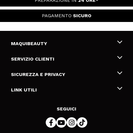
PREPARAZIONE IN
24 ORE*
PAGAMENTO
SICURO
MAQUIBEAUTY
Chi siamo
SERVIZIO CLIENTI
Offerte di lavoro
Spedizioni & Resi
SICUREZZA E PRIVACY
Gift Cards
Recesso / Resi
Termini e condizioni
LINK UTILI
Metodi di pagamamento
Informativa sulla privacy
Contattaci
Politica Cookies
SEGUICI
Risoluzione delle controversie online (ODR)