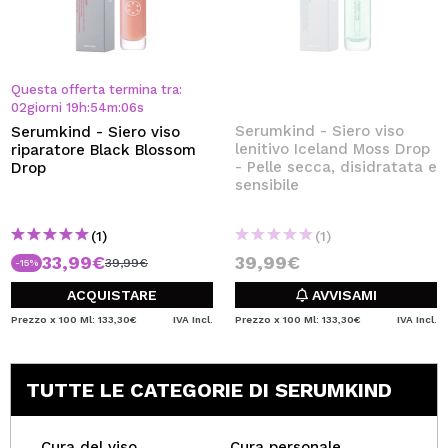
Questa offerta termina tra:
02
giorni
19
h
:
54
m
:
06
s
Serumkind - Siero viso
Serumkind - Siero viso
lenitivo Iceland Moss Drop
riparatore Black Blossom
- Pelle secca, disidratata e
Drop
sensibile
(1)
(1)
33,99€
39,99€
39,99€
-15%
ACQUISTARE
AVVISAMI
Prezzo x 100 Ml: 133,30€
IVA Incl.
Prezzo x 100 Ml: 133,30€
IVA Incl.
TUTTE LE CATEGORIE DI SERUMKIND
Cura del viso
Cura personale