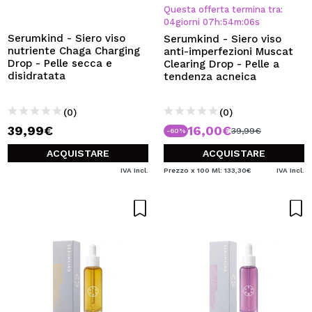
VOGLIO REGISTRARMI
Questa offerta termina tra:
04
giorni
07
h
:
54
m
:
06
s
Creando un account su Maquibeauty.it potrai fare i tuoi
Serumkind - Siero viso
Serumkind - Siero viso
acquisti velocemente, controllare lo stato dei tuoi ordini e
nutriente Chaga Charging
anti-imperfezioni Muscat
consultare le tue operazioni precedenti.
Drop - Pelle secca e
Clearing Drop - Pelle a
disidratata
tendenza acneica
CREARE UN ACCOUNT
(0)
(0)
39,99€
16,00€
39,99€
-60%
ACQUISTARE
ACQUISTARE
IVA Incl.
Prezzo x 100 Ml: 133,30€
IVA Incl.