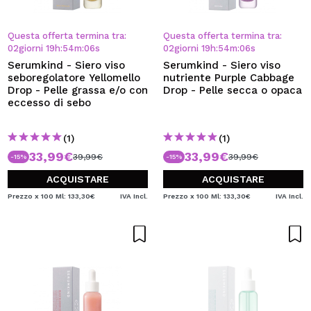
Questa offerta termina tra:
Questa offerta termina tra:
02
giorni
19
h
:
54
m
:
06
s
02
giorni
19
h
:
54
m
:
06
s
Serumkind - Siero viso
Serumkind - Siero viso
seboregolatore Yellomello
nutriente Purple Cabbage
Drop - Pelle grassa e/o con
Drop - Pelle secca o opaca
eccesso di sebo
(1)
(1)
33,99€
33,99€
39,99€
39,99€
-15%
-15%
ACQUISTARE
ACQUISTARE
Prezzo x 100 Ml: 133,30€
IVA Incl.
Prezzo x 100 Ml: 133,30€
IVA Incl.