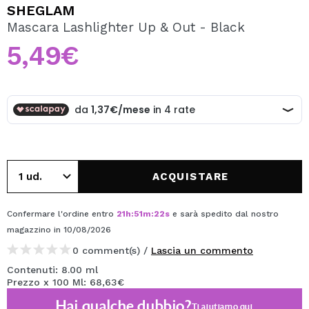
VOGLIO REGISTRARMI
SHEGLAM
Mascara Lashlighter Up & Out - Black
Creando un account su Maquibeauty.it potrai fare i tuoi
acquisti velocemente, controllare lo stato dei tuoi ordini e
5,49€
consultare le tue operazioni precedenti.
CREARE UN ACCOUNT
ACQUISTARE
Confermare l'ordine entro
21
h
:
51
m
:
22
s
e sarà spedito dal nostro
magazzino
in 10/08/2026
0 comment(s) /
Lascia un commento
Contenuti: 8.00 ml
Prezzo x 100 Ml: 68,63€
Hai qualche dubbio?
Ti aiutiamo
qui