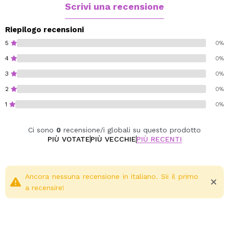
elastiche e dall'aspetto sano.
Scrivi una recensione
Inoltre, è resistente all'acqua, ideale per mantenere il
look impeccabile per tutto il giorno.
Riepilogo recensioni
5
0%
Cruelty free.
4
0%
Vegan.
3
0%
Senza glutine.
Senza parabeni.
2
0%
Senza silicone.
1
0%
Senza glutine.
Senza profumo.
Ci sono
0
recensione/i globali su questo prodotto
Senza talco.
PIÙ VOTATE
PIÙ VECCHIE
PIÙ RECENTI
Ancora nessuna recensione in italiano. Sii il primo
a recensire!