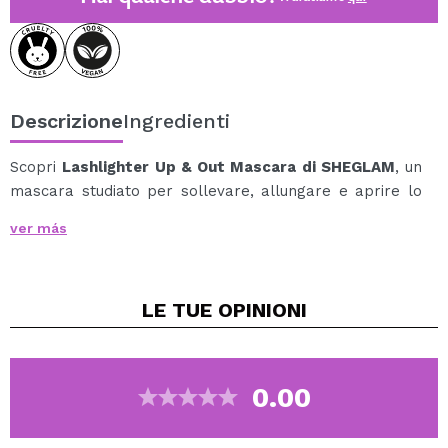
Descrizione
Ingredienti
Scopri
Lashlighter Up & Out Mascara di SHEGLAM
, un
mascara studiato per sollevare, allungare e aprire lo
sguardo con un effetto ventaglio volumizzante.
ver más
Il suo scovolino dalle setole morbide si adatta alla
forma dell'occhio per un'applicazione comoda e
precisa, mentre le tre file di pettinini a micro-denti
LE TUE
OPINIONI
catturano ogni ciglia dalla radice alla punta.
Il risultato è un aspetto più sollevato, definito e
luminoso, senza grumi.
La sua formula nutriente è arricchita con peptidi e olio
0.00
di jojoba, ingredienti che aiutano a prendersi cura delle
ciglia e a proteggerle durante l'uso, mantenendole