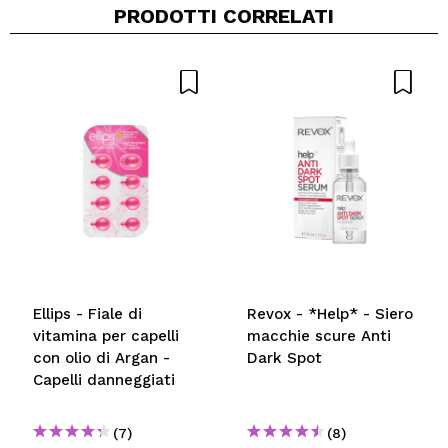
PRODOTTI CORRELATI
Condividi un video o una foto
Il tuo video potrebbe essere il primo. Immaginalo...
Consiglieresti questo acquisto?
Si
No
5/5
INVIA
Ellips - Fiale di
Revox - *Help* - Siero
vitamina per capelli
macchie scure Anti
con olio di Argan -
Dark Spot
Capelli danneggiati
(7)
(8)