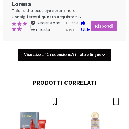
Lorena
This is the best eye serum here!
Consiglieresti questo acquisto?
Si
Recensione
Hace 3
Rispondi
|
|
verificata
Utile
años
Visualizza 13 recensione/i in altre lingue
Condividi un video o una foto
Il tuo video potrebbe essere il primo. Immaginalo...
PRODOTTI CORRELATI
Consiglieresti questo acquisto?
Si
No
5/5
INVIA