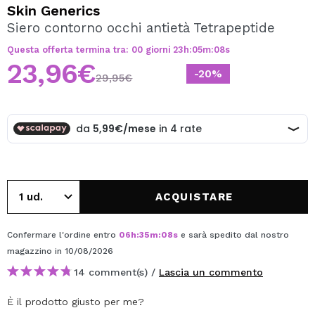
VOGLIO REGISTRARMI
Skin Generics
Siero contorno occhi antietà Tetrapeptide
Creando un account su Maquibeauty.it potrai fare i tuoi
acquisti velocemente, controllare lo stato dei tuoi ordini e
Questa offerta termina tra:
00
giorni
23
h
:
05
m
:
08
s
consultare le tue operazioni precedenti.
23,96€
-20%
29,95€
CREARE UN ACCOUNT
ACQUISTARE
Confermare l'ordine entro
06
h
:
35
m
:
08
s
e sarà spedito dal nostro
magazzino
in 10/08/2026
14 comment(s) /
Lascia un commento
È il prodotto giusto per me?