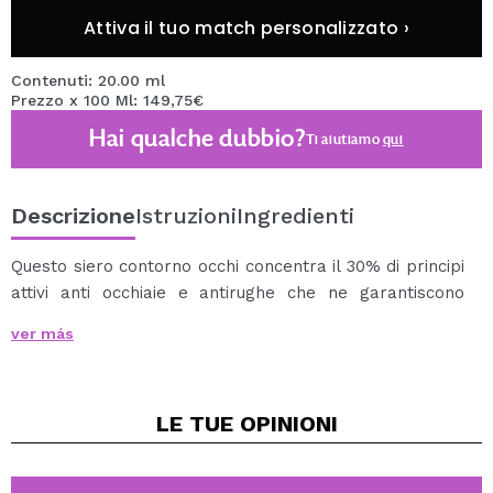
Attiva il tuo match personalizzato ›
Contenuti: 20.00 ml
Prezzo x 100 Ml: 149,75€
Hai qualche dubbio?
Ti aiutiamo
qui
Descrizione
Istruzioni
Ingredienti
Questo siero contorno occhi concentra il 30% di principi
attivi anti occhiaie e antirughe che ne garantiscono
l'efficacia dopo un uso continuato.
ver más
Eyeseryl® riduce gonfiori e occhiaie.
Il Collagene agisce come rassodante.
Argireline® ha un effetto “simile al botox”, rilassa i
LE TUE
OPINIONI
muscoli facciali e riduce la profondità delle rughe.
L'estratto di Meadowfoam fornisce un'idratazione
profonda.