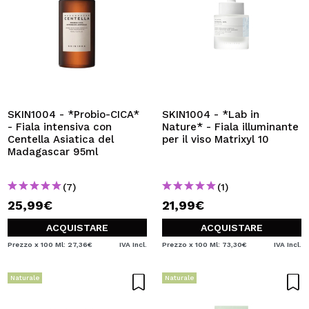
SKIN1004 - *Probio-CICA*
SKIN1004 - *Lab in
- Fiala intensiva con
Nature* - Fiala illuminante
Centella Asiatica del
per il viso Matrixyl 10
Madagascar 95ml
(7)
(1)
25,99€
21,99€
ACQUISTARE
ACQUISTARE
Prezzo x 100 Ml: 27,36€
IVA Incl.
Prezzo x 100 Ml: 73,30€
IVA Incl.
Naturale
Naturale