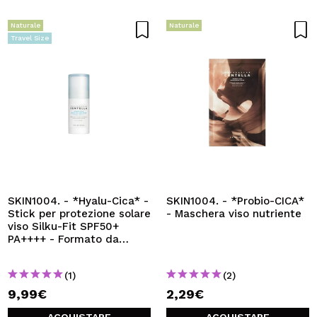
Naturale
Naturale
Travel Size
SKIN1004. - *Hyalu-Cica* -
SKIN1004. - *Probio-CICA*
Stick per protezione solare
- Maschera viso nutriente
viso Silku-Fit SPF50+
PA++++ - Formato da
viaggio
(1)
(2)
9,99€
2,29€