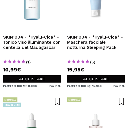
SKIN1004 - *Hyalu-Cica* -
SKIN1004 - *Hyalu-Cica* -
Tonico viso illuminante con
Maschera facciale
centella del Madagascar
notturna Sleeping Pack
(1)
(5)
16,99€
15,95€
ACQUISTARE
ACQUISTARE
Prezzo x 100 Ml: 8,09€
IVA Incl.
Prezzo x 100 Kg: 15,95€
IVA Incl.
Naturale
Naturale
Travel Size