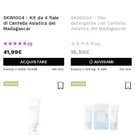
SKIN1004 - Kit da 4 fiale
SKIN1004 - Olio
di Centella Asiatica del
detergente con Centella
Madagascar
Asiatica del Madagascar
(1)
(6)
41,99€
18,99€
ACQUISTARE
AVVISAMI
Prezzo x Unità: 10,50€
IVA Incl.
Prezzo x 100 Kg: 9,49€
IVA Incl.
Naturale
Naturale