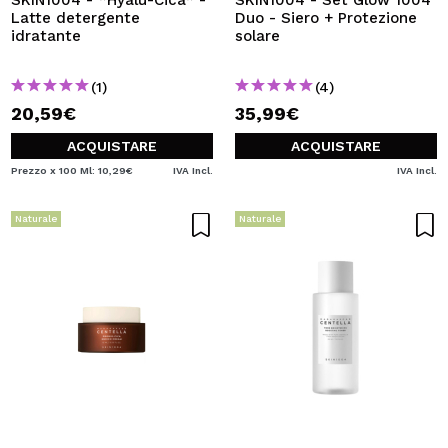
SKIN1004 - *Hyalu-Cica* -
SKIN1004 - Set Glow 1004
Latte detergente
Duo - Siero + Protezione
idratante
solare
(1)
(4)
20,59€
35,99€
ACQUISTARE
ACQUISTARE
Prezzo x 100 Ml: 10,29€
IVA Incl.
IVA Incl.
Naturale
Naturale