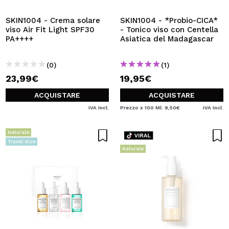
SKIN1004 - Crema solare
SKIN1004 - *Probio-CICA*
viso Air Fit Light SPF30
- Tonico viso con Centella
PA++++
Asiatica del Madagascar
(0)
(1)
23,99€
19,95€
ACQUISTARE
ACQUISTARE
IVA Incl.
Prezzo x 100 Ml: 9,50€
IVA Incl.
Naturale
Travel Size
Naturale