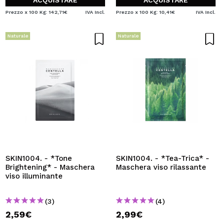
ACQUISTARE
ACQUISTARE
Prezzo x 100 Kg: 142,71€
IVA Incl.
Prezzo x 100 Kg: 10,41€
IVA Incl.
Naturale
Naturale
SKIN1004. - *Tone
SKIN1004. - *Tea-Trica* -
Brightening* - Maschera
Maschera viso rilassante
viso illuminante
(3)
(4)
2,59€
2,99€