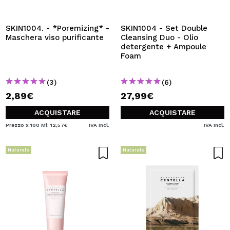
VOGLIO REGISTRARMI
Creando un account su Maquibeauty.it potrai fare i tuoi
SKIN1004. - *Poremizing* -
SKIN1004 - Set Double
acquisti velocemente, controllare lo stato dei tuoi ordini e
Maschera viso purificante
Cleansing Duo - Olio
consultare le tue operazioni precedenti.
detergente + Ampoule
Foam
CREARE UN ACCOUNT
(3)
(6)
2,89€
27,99€
ACQUISTARE
ACQUISTARE
Prezzo x 100 Ml: 12,57€
IVA Incl.
IVA Incl.
Naturale
Naturale