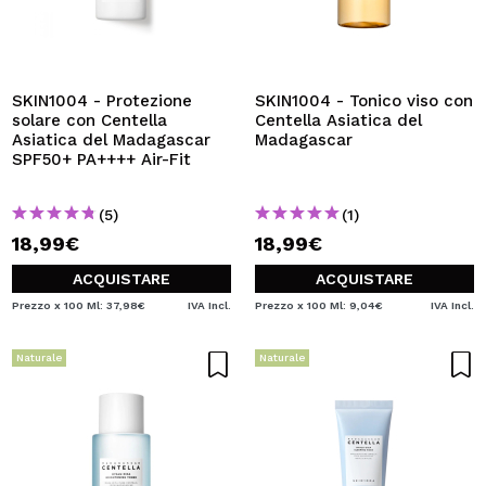
SKIN1004 - Protezione
SKIN1004 - Tonico viso con
solare con Centella
Centella Asiatica del
Asiatica del Madagascar
Madagascar
SPF50+ PA++++ Air-Fit
(5)
(1)
18,99€
18,99€
ACQUISTARE
ACQUISTARE
Prezzo x 100 Ml: 37,98€
IVA Incl.
Prezzo x 100 Ml: 9,04€
IVA Incl.
Naturale
Naturale