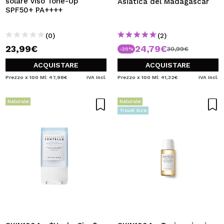
solare viso Tone-Up
Asiatica del Madagascar
SPF50+ PA++++
(0)
(2)
23,99€
24,79€
30,99€
-20%
ACQUISTARE
ACQUISTARE
Prezzo x 100 Ml: 47,98€
IVA Incl.
Prezzo x 100 Ml: 41,32€
IVA Incl.
Naturale
Naturale
Travel Size