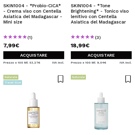
SKIN1004 - *Probio-CICA*
SKIN1004 - *Tone
- Crema viso con Centella
Brightening* - Tonico viso
Asiatica del Madagascar -
lenitivo con Centella
Mini size
Asiatica del Madagascar
(1)
(3)
7,99€
18,99€
ACQUISTARE
ACQUISTARE
Prezzo x 100 Ml: 53,27€
IVA Incl.
Prezzo x 100 Ml: 9,04€
IVA Incl.
Naturale
Naturale
Travel Size