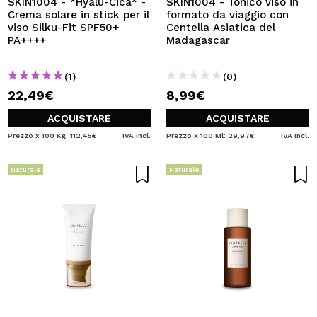
SKIN1004 - *Hyalu-Cica* -
SKIN1004 - Tonico viso in
Crema solare in stick per il
formato da viaggio con
viso Silku-Fit SPF50+
Centella Asiatica del
PA++++
Madagascar
(1)
(0)
22,49€
8,99€
ACQUISTARE
ACQUISTARE
Prezzo x 100 Kg: 112,45€
IVA Incl.
Prezzo x 100 Ml: 29,97€
IVA Incl.
Naturale
Naturale