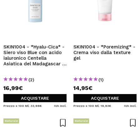
SKIN1004 - *Hyalu-Cica* -
SKIN1004 - *Poremizing* -
Siero viso Blue con acido
Crema viso dalla texture
ialuronico Centella
gel
Asiatica del Madagascar -
Pelle sensibile
(2)
(1)
16,99€
14,95€
ACQUISTARE
ACQUISTARE
Prezzo x 100 Ml: 33,98€
IVA Incl.
Prezzo x 100 Ml: 19,93€
IVA Incl.
Naturale
Naturale