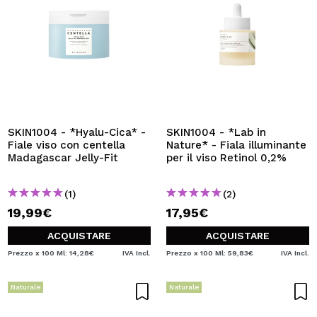
SKIN1004 - *Hyalu-Cica* -
SKIN1004 - *Lab in
Fiale viso con centella
Nature* - Fiala illuminante
Madagascar Jelly-Fit
per il viso Retinol 0,2%
(1)
(2)
19,99€
17,95€
ACQUISTARE
ACQUISTARE
Prezzo x 100 Ml: 14,28€
IVA Incl.
Prezzo x 100 Ml: 59,83€
IVA Incl.
Naturale
Naturale