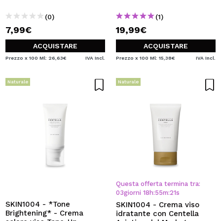
(0)
(1)
7,99€
19,99€
ACQUISTARE
ACQUISTARE
Prezzo x 100 Ml: 26,63€
IVA Incl.
Prezzo x 100 Ml: 15,38€
IVA Incl.
Naturale
Naturale
Questa offerta termina tra:
03
giorni
18
h
:
55
m
:
21
s
SKIN1004 - *Tone
SKIN1004 - Crema viso
Brightening* - Crema
idratante con Centella