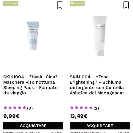
Naturale
Naturale
SKIN1004 - *Hyalu-Cica* -
SKIN1004 - *Tone
Maschera viso notturna
Brightening* - Schiuma
Sleeping Pack - Formato
detergente con Centella
da viaggio
Asiatica del Madagascar
(3)
(2)
9,99€
13,49€
ACQUISTARE
ACQUISTARE
Prezzo x 100 Kg: 33,30€
IVA Incl.
Prezzo x 100 Ml: 10,79€
IVA Incl.