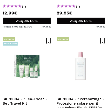
(1)
(1)
12,99€
29,95€
ACQUISTARE
ACQUISTARE
Prezzo x 100 Kg: 10,39€
IVA Incl.
IVA Incl.
Naturale
Naturale
Travel Size
SKIN1004 - *Tea-Trica* -
SKIN1004 - *Poremizing* -
Set Travel Kit
Protezione solare per il
viso Velvet Finish SPF50+