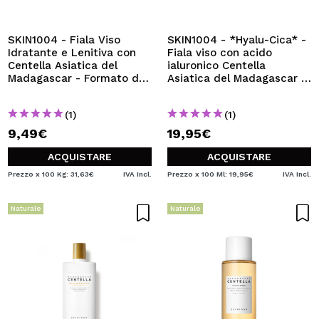
SKIN1004 - Fiala Viso
SKIN1004 - *Hyalu-Cica* -
Idratante e Lenitiva con
Fiala viso con acido
Centella Asiatica del
ialuronico Centella
Madagascar - Formato da
Asiatica del Madagascar -
Viaggio
Pelle sensibile e secca
(1)
(1)
9,49€
19,95€
ACQUISTARE
ACQUISTARE
Prezzo x 100 Kg: 31,63€
IVA Incl.
Prezzo x 100 Ml: 19,95€
IVA Incl.
Naturale
Naturale