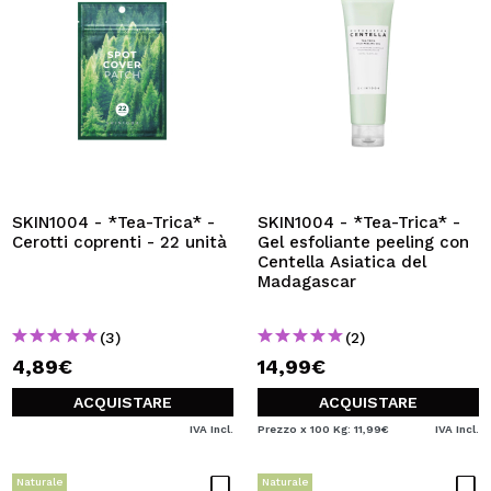
SKIN1004 - *Tea-Trica* -
SKIN1004 - *Tea-Trica* -
Cerotti coprenti - 22 unità
Gel esfoliante peeling con
Centella Asiatica del
Madagascar
(3)
(2)
4,89€
14,99€
ACQUISTARE
ACQUISTARE
IVA Incl.
Prezzo x 100 Kg: 11,99€
IVA Incl.
Naturale
Naturale