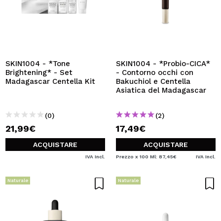
SKIN1004 - *Tone
SKIN1004 - *Probio-CICA*
Brightening* - Set
- Contorno occhi con
Madagascar Centella Kit
Bakuchiol e Centella
Asiatica del Madagascar
(0)
(2)
21,99€
17,49€
ACQUISTARE
ACQUISTARE
IVA Incl.
Prezzo x 100 Ml: 87,45€
IVA Incl.
Naturale
Naturale