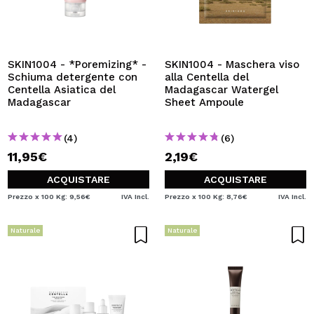
SKIN1004 - *Poremizing* -
SKIN1004 - Maschera viso
Schiuma detergente con
alla Centella del
Centella Asiatica del
Madagascar Watergel
Madagascar
Sheet Ampoule
(4)
(6)
11,95€
2,19€
ACQUISTARE
ACQUISTARE
Prezzo x 100 Kg: 9,56€
IVA Incl.
Prezzo x 100 Kg: 8,76€
IVA Incl.
Naturale
Naturale