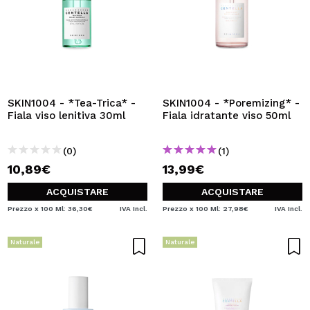
SKIN1004 - *Tea-Trica* -
SKIN1004 - *Poremizing* -
Fiala viso lenitiva 30ml
Fiala idratante viso 50ml
(0)
(1)
10,89€
13,99€
ACQUISTARE
ACQUISTARE
Prezzo x 100 Ml: 36,30€
IVA Incl.
Prezzo x 100 Ml: 27,98€
IVA Incl.
Naturale
Naturale