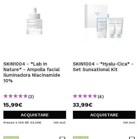
SKIN1004 - *Lab in
SKIN1004 - *Hyalu-Cica* -
Nature* - Ampolla facial
Set Sunsational Kit
iluminadora Niacinamide
10%
(2)
(4)
15,99€
33,99€
ACQUISTARE
ACQUISTARE
Prezzo x 100 Ml: 53,30€
IVA Incl.
IVA Incl.
Naturale
Naturale