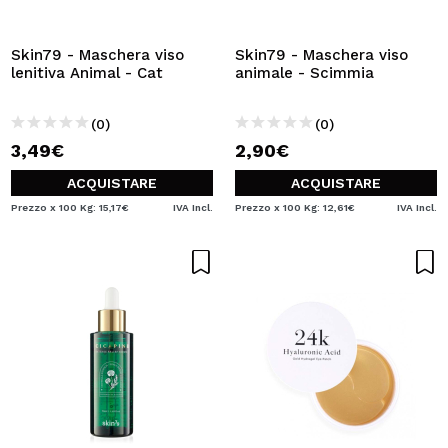
VOGLIO REGISTRARMI
Creando un account su Maquibeauty.it potrai fare i tuoi
Skin79 - Maschera viso
Skin79 - Maschera viso
acquisti velocemente, controllare lo stato dei tuoi ordini e
lenitiva Animal - Cat
animale - Scimmia
consultare le tue operazioni precedenti.
(0)
(0)
3,49€
2,90€
CREARE UN ACCOUNT
ACQUISTARE
ACQUISTARE
Prezzo x 100 Kg: 15,17€
IVA Incl.
Prezzo x 100 Kg: 12,61€
IVA Incl.