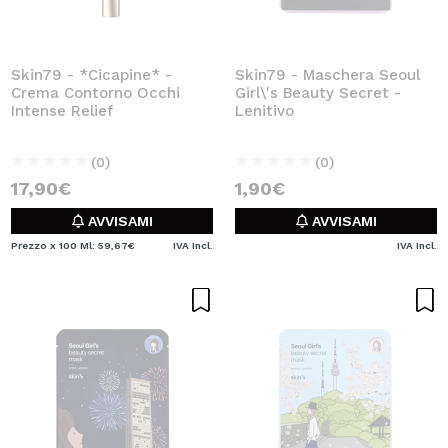
Skin79 - *Cicapine* -
Skin79 - Maschera Seoul
Crema Contorno Occhi
Girl\'s Beauty Secret -
Intense Relief
Lenitivo
(0)
(0)
17,90€
1,90€
AVVISAMI
AVVISAMI
Prezzo x 100 Ml: 59,67€
IVA Incl.
IVA Incl.