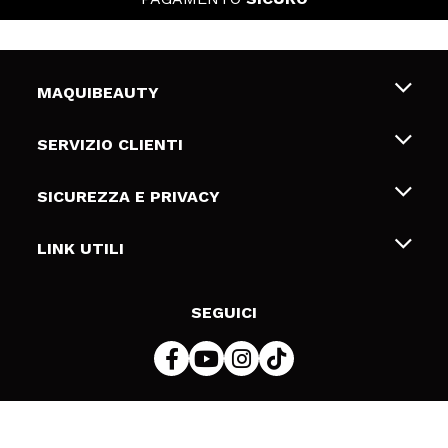
MAQUIBEAUTY
Chi siamo
SERVIZIO CLIENTI
Offerte di lavoro
Spedizioni & Resi
SICUREZZA E PRIVACY
Gift Cards
Recesso / Resi
Termini e condizioni
LINK UTILI
Metodi di pagamamento
Informativa sulla privacy
Contattaci
Politica Cookies
SEGUICI
Risoluzione delle controversie online (ODR)