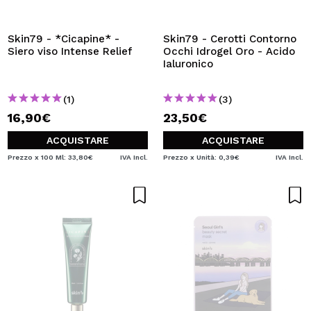
Skin79 - *Cicapine* -
Skin79 - Cerotti Contorno
Siero viso Intense Relief
Occhi Idrogel Oro - Acido
Ialuronico
(1)
(3)
16,90€
23,50€
ACQUISTARE
ACQUISTARE
Prezzo x 100 Ml: 33,80€
IVA Incl.
Prezzo x Unità: 0,39€
IVA Incl.