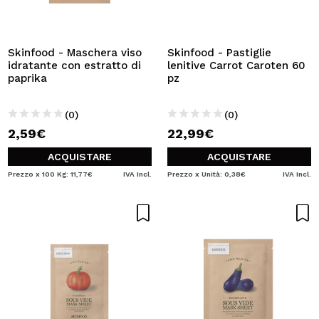
Skinfood - Maschera viso
Skinfood - Pastiglie
idratante con estratto di
lenitive Carrot Caroten 60
paprika
pz
(0)
(0)
2,59€
22,99€
ACQUISTARE
ACQUISTARE
Prezzo x 100 Kg: 11,77€
IVA Incl.
Prezzo x Unità: 0,38€
IVA Incl.