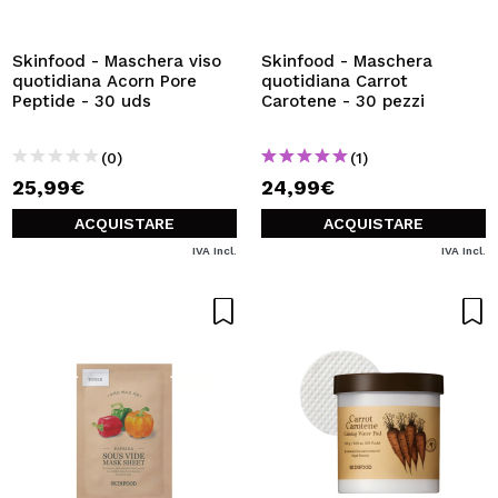
VOGLIO REGISTRARMI
Creando un account su Maquibeauty.it potrai fare i tuoi
Skinfood - Maschera viso
Skinfood - Maschera
acquisti velocemente, controllare lo stato dei tuoi ordini e
quotidiana Acorn Pore
quotidiana Carrot
consultare le tue operazioni precedenti.
Peptide - 30 uds
Carotene - 30 pezzi
(0)
(1)
CREARE UN ACCOUNT
25,99€
24,99€
ACQUISTARE
ACQUISTARE
IVA Incl.
IVA Incl.