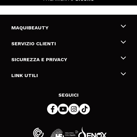
MAQUIBEAUTY
Chi siamo
SERVIZIO CLIENTI
Offerte di lavoro
Spedizioni & Resi
SICUREZZA E PRIVACY
Gift Cards
Recesso / Resi
Termini e condizioni
LINK UTILI
Metodi di pagamamento
Informativa sulla privacy
Contattaci
Politica Cookies
SEGUICI
Risoluzione delle controversie online (ODR)