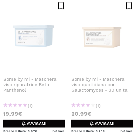
Some by mi - Maschera
Some by mi - Maschera
viso riparatrice Beta
viso quotidiana con
Panthenol
Galactomyces - 30 unità
(1)
(1)
19,99€
20,99€
AVVISAMI
AVVISAMI
Prezzo x Unità: 0,67€
IVA Incl.
Prezzo x Unità: 0,70€
IVA Incl.