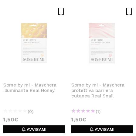
Some by mi - Maschera
Some by mi - Maschera
illuminante Real Honey
protettiva barriera
cutanea Real Snail
(0)
(1)
1,50€
1,50€
AVVISAMI
AVVISAMI