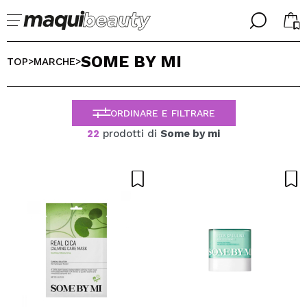
╳
╳
SOME BY MI
SELEZIONA LA TUA LINGUA
TOP
MARCHE
>
>
Sono già #maquilover, ho un account
BENVENUTO!
ITALIANO
ESPAÑOL
ORDINARE E FILTRARE
ENGLISH
22
prodotti di
Some by mi
FRANCES
ALEMAN
PORTUGUESE
Ha dimenticato la password?
Non ho un account qui