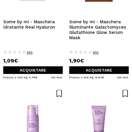
Some by mi - Maschera
Some by mi - Maschera
idratante Real Hyaluron
illuminante Galactomyces
Glutathione Glow Serum
Mask
(0)
(0)
1,09€
1,90€
ACQUISTARE
ACQUISTARE
Prezzo x 100 Kg: 5,45€
IVA Incl.
Prezzo x 100 Kg: 8,64€
IVA Incl.