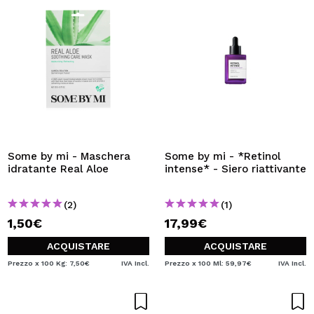
Some by mi - Maschera
Some by mi - *Retinol
idratante Real Aloe
intense* - Siero riattivante
(2)
(1)
1,50€
17,99€
ACQUISTARE
ACQUISTARE
Prezzo x 100 Kg: 7,50€
IVA Incl.
Prezzo x 100 Ml: 59,97€
IVA Incl.