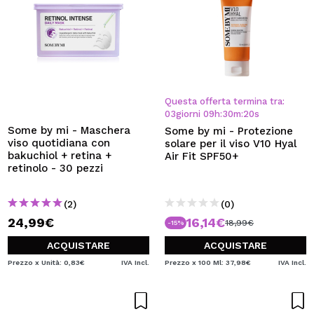
Questa offerta termina tra:
03
giorni
09
h
:
30
m
:
19
s
Some by mi - Maschera
Some by mi - Protezione
viso quotidiana con
solare per il viso V10 Hyal
bakuchiol + retina +
Air Fit SPF50+
retinolo - 30 pezzi
(2)
(0)
24,99€
16,14€
18,99€
-15%
ACQUISTARE
ACQUISTARE
Prezzo x Unità: 0,83€
IVA Incl.
Prezzo x 100 Ml: 37,98€
IVA Incl.