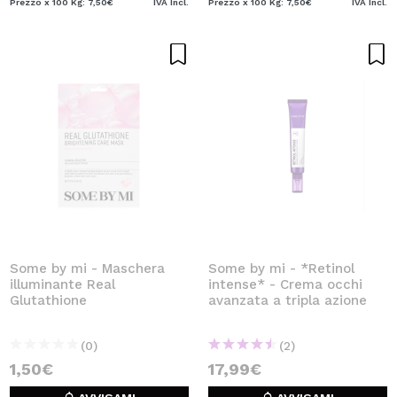
Prezzo x 100 Kg: 7,50€
IVA Incl.
Prezzo x 100 Kg: 7,50€
IVA Incl.
Some by mi - Maschera
Some by mi - *Retinol
illuminante Real
intense* - Crema occhi
Glutathione
avanzata a tripla azione
(0)
(2)
1,50€
17,99€