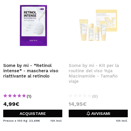
Some by mi - *Retinol
Some by mi - Kit per la
intense* - maschera viso
routine del viso Yuja
riattivante al retinolo
Niacinamide - Tamaño
viaje
(1)
(0)
4,99€
14,95€
ACQUISTARE
AVVISAMI
Prezzo x 100 Kg: 22,68€
IVA Incl.
IVA Incl.