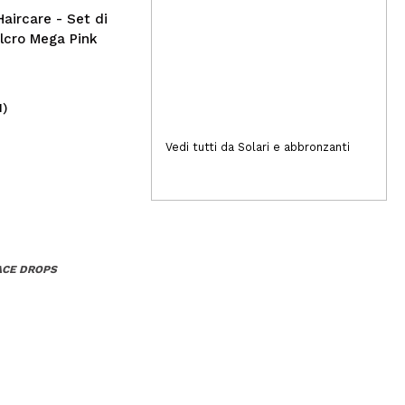
Haircare - Set di
velcro Mega Pink
1)
(2)
2,50€
4
Vedi tutti da Solari e abbronzanti
ACE DROPS