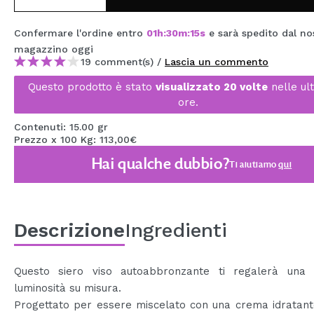
MAQUIFARMA
Confermare l'ordine entro
01
h
:
30
m
:
15
s
e sarà spedito dal no
KOREA ZONE
magazzino
oggi
19 comment(s) /
Lascia un commento
TRAVEL SIZE
Questo prodotto è stato
visualizzato 20 volte
nelle ul
NATURE
ore.
Contenuti: 15.00 gr
Prezzo x 100 Kg: 113,00€
SPECIALE
Hai qualche dubbio?
Ti aiutiamo
qui
OUTLET
SONO TORNATI!
PROSSIMAMENTE
Descrizione
Ingredienti
BLOG
Questo siero viso autoabbronzante ti regalerà una 
luminosità su misura.
Progettato per essere miscelato con una crema idratant