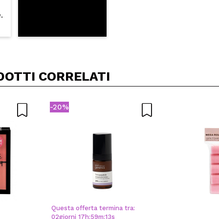
DOTTI CORRELATI
-20%
Questa offerta termina tra:
02
giorni
17
h
:
59
m
:
13
s