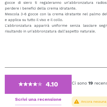
gocce di siero ti regaleranno un'abbronzatura radio
perdere i benefici della crema idratante.
Mescola 3-6 gocce con la crema idratante nel palmo de
e applica su tutto il viso e il collo.
L'abbronzatura apparirà uniforme senza lasciare segni 
risultando in un'abbronzatura dall'aspetto naturale.
4.10
Ci sono
19
recens
Scrivi una recensione
Ancora nessuna r