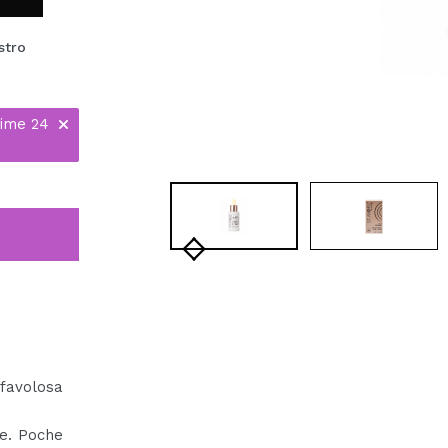
stro
time 24
favolosa
e. Poche