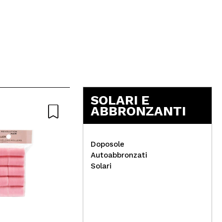
SOLARI E
ABBRONZANTI
Doposole
Autoabbronzati
Solari
Beter - *Fibra naturale* -
Cla
Lime per unghie - 2 pz.
sem
218