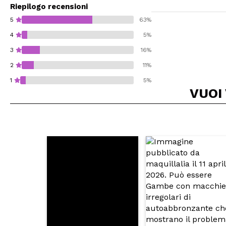
Riepilogo recensioni
5
63%
4
5%
3
16%
2
11%
1
5%
VUOI
Consiglieresti ques
INVI