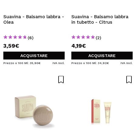
VOGLIO REGISTRARMI
Creando un account su Maquibeauty.it potrai fare i tuoi
Suavina - Balsamo labbra -
Suavina - Balsamo labbra
acquisti velocemente, controllare lo stato dei tuoi ordini e
Olea
in tubetto - Citrus
consultare le tue operazioni precedenti.
(6)
(2)
3,59€
4,19€
CREARE UN ACCOUNT
ACQUISTARE
ACQUISTARE
Prezzo x 100 Ml: 35,90€
IVA Incl.
Prezzo x 100 Ml: 34,92€
IVA Incl.