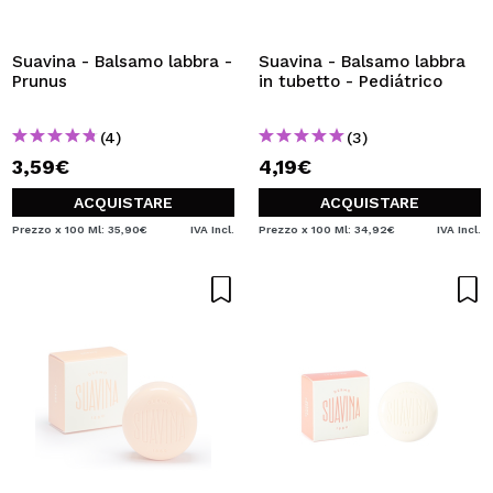
Suavina - Balsamo labbra -
Suavina - Balsamo labbra
Prunus
in tubetto - Pediátrico
(4)
(3)
3,59€
4,19€
ACQUISTARE
ACQUISTARE
Prezzo x 100 Ml: 35,90€
IVA Incl.
Prezzo x 100 Ml: 34,92€
IVA Incl.