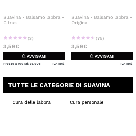
Suavina - Balsamo labbra -
Suavina - Balsamo labbra -
Citrus
Original
(3)
(75)
3,59€
3,59€
AVVISAMI
AVVISAMI
Prezzo x 100 Ml: 35,90€
IVA Incl.
IVA Incl.
TUTTE LE CATEGORIE DI SUAVINA
Cura delle labbra
Cura personale