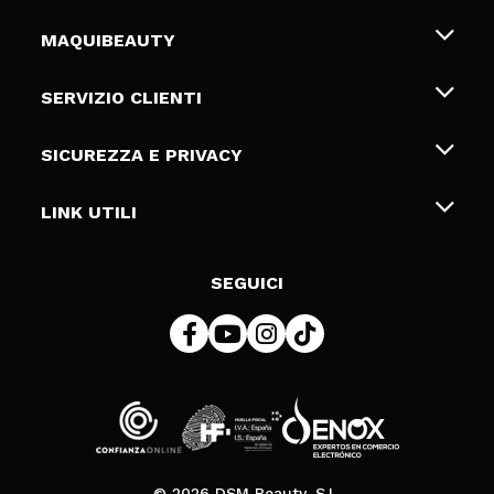
MAQUIBEAUTY
Chi siamo
SERVIZIO CLIENTI
Offerte di lavoro
Spedizioni & Resi
SICUREZZA E PRIVACY
Gift Cards
Recesso / Resi
Termini e condizioni
LINK UTILI
Metodi di pagamamento
Informativa sulla privacy
Contattaci
Politica Cookies
SEGUICI
Risoluzione delle controversie online (ODR)
© 2026 DSM Beauty, S.L.