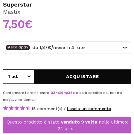
VOGLIO REGISTRARMI
Superstar
Mastix
Creando un account su Maquibeauty.it potrai fare i tuoi
acquisti velocemente, controllare lo stato dei tuoi ordini e
7,50€
consultare le tue operazioni precedenti.
CREARE UN ACCOUNT
ACQUISTARE
Confermare l'ordine entro
03
h
:
39
m
:
35
s
e sarà spedito dal nostro
magazzino
domani
15 comment(s) /
Lascia un commento
Questo prodotto è stato
venduto 9 volte
nelle ultime
24 ore.