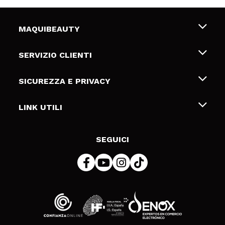
MAQUIBEAUTY
Chi siamo
SERVIZIO CLIENTI
Offerte di lavoro
Spedizioni & Resi
SICUREZZA E PRIVACY
Gift Cards
Recesso / Resi
Termini e condizioni
LINK UTILI
Metodi di pagamamento
Informativa sulla privacy
Contattaci
Politica Cookies
SEGUICI
Risoluzione delle controversie online (ODR)