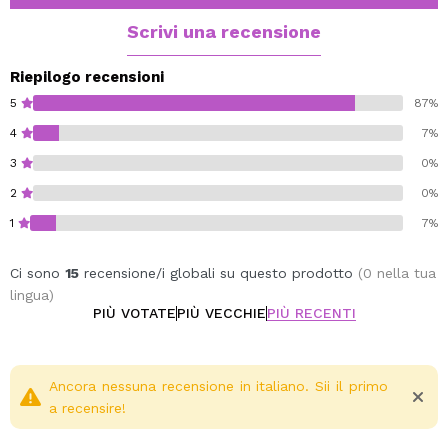
Scrivi una recensione
Riepilogo recensioni
5
87%
4
7%
3
0%
2
0%
1
7%
Ci sono
15
recensione/i globali su questo prodotto
(0 nella tua
lingua)
PIÙ VOTATE
PIÙ VECCHIE
PIÙ RECENTI
Ancora nessuna recensione in italiano. Sii il primo
a recensire!