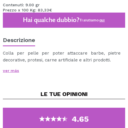
Contenuti: 9.00 gr
Prezzo x 100 Kg: 83,33€
Hai qualche dubbio?
Ti aiutiamo
qui
Descrizione
Colla per pelle per poter attaccare barbe, pietre
decorative, protesi, carne artificiale e altri prodotti.
ver más
Note:
Rimuovere con alcol.
LE TUE
OPINIONI
4.65