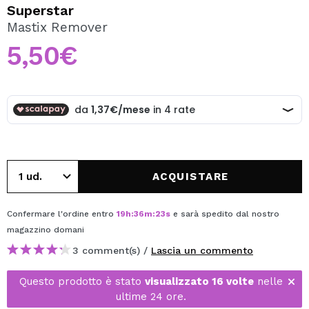
VOGLIO REGISTRARMI
Superstar
Mastix Remover
Creando un account su Maquibeauty.it potrai fare i tuoi
acquisti velocemente, controllare lo stato dei tuoi ordini e
5,50€
consultare le tue operazioni precedenti.
CREARE UN ACCOUNT
ACQUISTARE
Confermare l'ordine entro
19
h
:
36
m
:
23
s
e sarà spedito dal nostro
magazzino
domani
3 comment(s) /
Lascia un commento
Questo prodotto è stato
visualizzato 16 volte
nelle
ultime 24 ore.