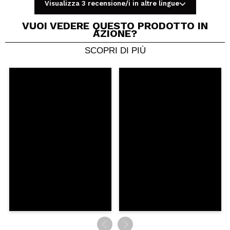
Visualizza 3 recensione/i in altre lingue
VUOI VEDERE QUESTO PRODOTTO IN
AZIONE?
SCOPRI DI PIÙ
Condividi un video o una foto
Il tuo video potrebbe essere il primo. Immaginalo...
Consiglieresti questo acquisto?
Si
No
5/5
INVIA