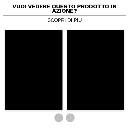
VUOI VEDERE QUESTO PRODOTTO IN
AZIONE?
SCOPRI DI PIÙ
Condividi un video o una foto
Il tuo video potrebbe essere il primo. Immaginalo...
Consiglieresti questo acquisto?
Si
No
5/5
INVIA