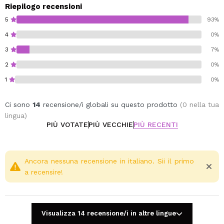
Riepilogo recensioni
5
93%
4
0%
3
7%
2
0%
1
0%
Ci sono
14
recensione/i globali su questo prodotto
(0 nella tua
lingua)
PIÙ VOTATE
PIÙ VECCHIE
PIÙ RECENTI
Ancora nessuna recensione in italiano. Sii il primo
a recensire!
Visualizza 14 recensione/i in altre lingue