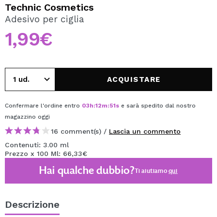
VOGLIO REGISTRARMI
Technic Cosmetics
Adesivo per ciglia
Creando un account su Maquibeauty.it potrai fare i tuoi
acquisti velocemente, controllare lo stato dei tuoi ordini e
1,99€
consultare le tue operazioni precedenti.
CREARE UN ACCOUNT
ACQUISTARE
Confermare l'ordine entro
03
h
:
12
m
:
50
s
e sarà spedito dal nostro
magazzino
oggi
16 comment(s) /
Lascia un commento
Contenuti: 3.00 ml
Prezzo x 100 Ml: 66,33€
Hai qualche dubbio?
Ti aiutiamo
qui
Descrizione