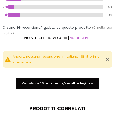
2
6%
1
13%
Ci sono
16
recensione/i globali su questo prodotto
(0 nella tua
lingua)
PIÙ VOTATE
PIÙ VECCHIE
PIÙ RECENTI
Ancora nessuna recensione in italiano. Sii il primo
a recensire!
Visualizza 16 recensione/i in altre lingue
PRODOTTI CORRELATI
Condividi un video o una foto