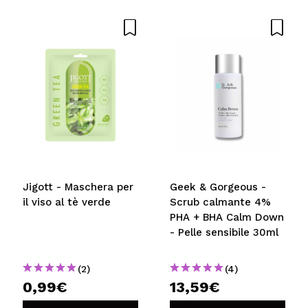
Il tuo video potrebbe essere il primo. Immaginalo...
Consiglieresti questo acquisto?
Si
No
5/5
INVIA
Jigott - Maschera per
Geek & Gorgeous -
il viso al tè verde
Scrub calmante 4%
PHA + BHA Calm Down
- Pelle sensibile 30ml
(2)
(4)
0,99€
13,59€