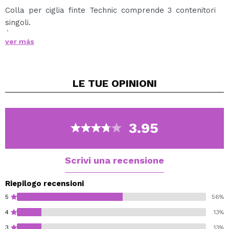
Colla per ciglia finte Technic comprende 3 contenitori
singoli.
È una colla di finitura trasparente, totalmente invisibile.
ver más
LE TUE
OPINIONI
3.95
Scrivi una recensione
Riepilogo recensioni
5
56%
4
13%
3
13%