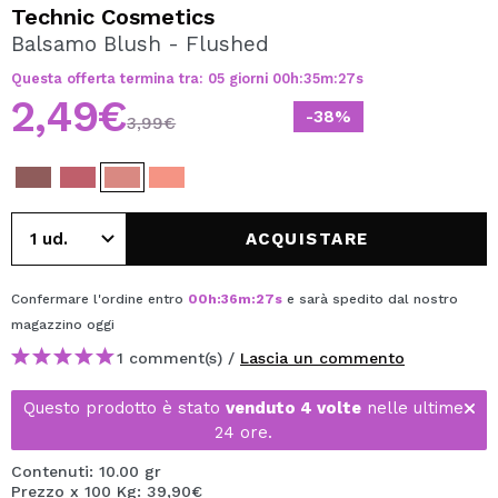
VOGLIO REGISTRARMI
Technic Cosmetics
Balsamo Blush - Flushed
Creando un account su Maquibeauty.it potrai fare i tuoi
acquisti velocemente, controllare lo stato dei tuoi ordini e
Questa offerta termina tra:
05
giorni
00
h
:
35
m
:
27
s
consultare le tue operazioni precedenti.
2,49€
-38%
3,99€
CREARE UN ACCOUNT
ACQUISTARE
Confermare l'ordine entro
00
h
:
36
m
:
27
s
e sarà spedito dal nostro
magazzino
oggi
1 comment(s) /
Lascia un commento
Questo prodotto è stato
venduto 4 volte
nelle ultime
24 ore.
Contenuti: 10.00 gr
Prezzo x 100 Kg: 39,90€