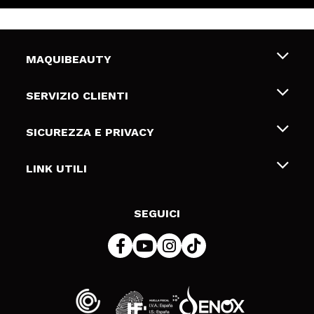
MAQUIBEAUTY
Chi siamo
SERVIZIO CLIENTI
Offerte di lavoro
Spedizioni & Resi
SICUREZZA E PRIVACY
Gift Cards
Recesso / Resi
Termini e condizioni
LINK UTILI
Metodi di pagamamento
Informativa sulla privacy
Contattaci
Politica Cookies
SEGUICI
Risoluzione delle controversie online (ODR)