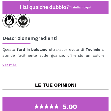
Hai qualche dubbio?
Ti aiutiamo
qui
Descrizione
Ingredienti
Questo
fard in balsamo
ultra-scorrevole di
Technic
si
stende facilmente sulle guance, offrendo un colore
modulabile e un effetto seconda pelle luminoso.
ver más
La sua formula cremosa, simile a un balsamo, si fonde
perfettamente con la pelle, regalando un risultato
uniforme, senza striature e senza macchie.
LE TUE
OPINIONI
Arricchito con vitamina E, aiuta a nutrire la pelle,
donandole un colorito fresco e sano che dura per ore.
Perfetto per ritocchi rapidi e per ottenere una
luminosità naturale ogni giorno.
5.00
Disponibili diverse tonalità: