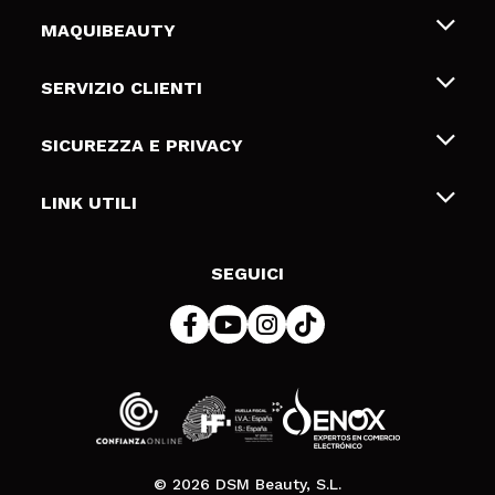
MAQUIBEAUTY
Chi siamo
SERVIZIO CLIENTI
Offerte di lavoro
Spedizioni & Resi
SICUREZZA E PRIVACY
Gift Cards
Recesso / Resi
Termini e condizioni
LINK UTILI
Metodi di pagamamento
Informativa sulla privacy
Contattaci
Politica Cookies
SEGUICI
Risoluzione delle controversie online (ODR)
© 2026 DSM Beauty, S.L.