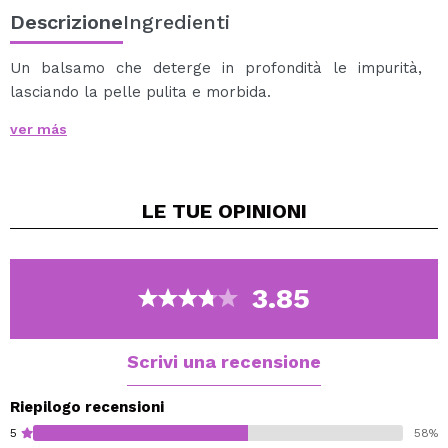
Descrizione
Ingredienti
Un balsamo che deterge in profondità le impurità,
lasciando la pelle pulita e morbida.
Applicare sulla pelle asciutta e massaggiare
ver más
delicatamente, emulsionare con acqua e risciacquare
abbondantemente.
Vegan.
LE TUE
OPINIONI
3.85
Scrivi una recensione
Riepilogo recensioni
5
58%