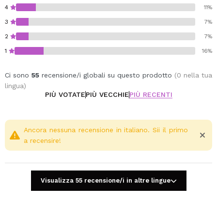
4
11%
3
7%
2
7%
1
16%
Ci sono
55
recensione/i globali su questo prodotto
(0 nella tua
lingua)
PIÙ VOTATE
PIÙ VECCHIE
PIÙ RECENTI
Ancora nessuna recensione in italiano. Sii il primo
a recensire!
Visualizza 55 recensione/i in altre lingue