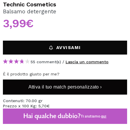
VOGLIO REGISTRARMI
Technic Cosmetics
Balsamo detergente
Creando un account su Maquibeauty.it potrai fare i tuoi
acquisti velocemente, controllare lo stato dei tuoi ordini e
3,99€
consultare le tue operazioni precedenti.
CREARE UN ACCOUNT
AVVISAMI
55 comment(s) /
Lascia un commento
È il prodotto giusto per me?
Attiva il tuo match personalizzato ›
Contenuti: 70.00 gr
Prezzo x 100 Kg: 5,70€
Hai qualche dubbio?
Ti aiutiamo
qui