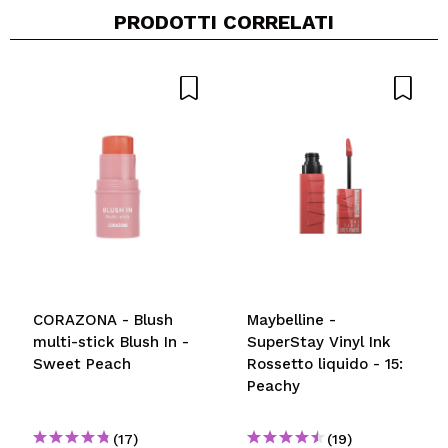
PRODOTTI CORRELATI
Condividi un video o una foto
Il tuo video potrebbe essere il primo. Immaginalo...
Consiglieresti questo acquisto?
Si
No
5/5
INVIA
CORAZONA - Blush
Maybelline -
multi-stick Blush In -
SuperStay Vinyl Ink
Sweet Peach
Rossetto liquido - 15:
Peachy
(17)
(19)