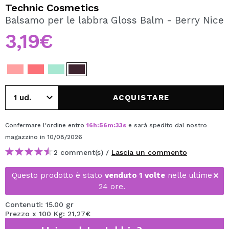
VOGLIO REGISTRARMI
Technic Cosmetics
Balsamo per le labbra Gloss Balm - Berry Nice
Creando un account su Maquibeauty.it potrai fare i tuoi
acquisti velocemente, controllare lo stato dei tuoi ordini e
3,19€
consultare le tue operazioni precedenti.
CREARE UN ACCOUNT
ACQUISTARE
Confermare l'ordine entro
16
h
:
56
m
:
33
s
e sarà spedito dal nostro
magazzino
in 10/08/2026
2 comment(s) /
Lascia un commento
Questo prodotto è stato
venduto 1 volte
nelle ultime
24 ore.
Contenuti: 15.00 gr
Prezzo x 100 Kg: 21,27€