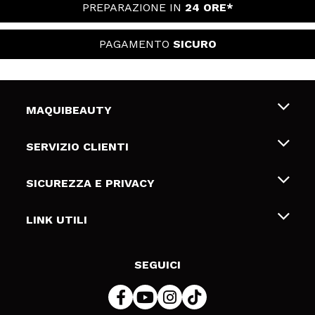
PREPARAZIONE IN
24 ORE*
PAGAMENTO
SICURO
MAQUIBEAUTY
Chi siamo
SERVIZIO CLIENTI
Offerte di lavoro
Spedizioni & Resi
SICUREZZA E PRIVACY
Gift Cards
Recesso / Resi
Termini e condizioni
LINK UTILI
Metodi di pagamamento
Informativa sulla privacy
Contattaci
Politica Cookies
SEGUICI
Risoluzione delle controversie online (ODR)