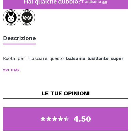
Hai qualche dubbio?
Ti aiutiamo
qui
Descrizione
Ruota per rilasciare questo
balsamo lucidante super
lucido e idratante Gloss Balm
.
ver más
Applicalo sulle labbra per un immediato tocco di
lucentezza e morbidezza, grazie alla sua formula con
ingredienti che si prendono cura e coccolano le tue
LE TUE
OPINIONI
labbra, mantenendole idratate per tutto il giorno.
Tonalità disponibili:
Technic Cosmetics
Tutti Frutti.
4.50
Mocktail.
Minty Fresh.