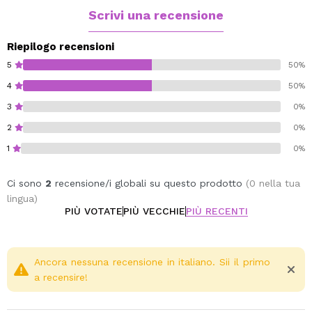
Scrivi una recensione
Berry Nice.
Vegan.
Riepilogo recensioni
5
50%
4
50%
3
0%
2
0%
1
0%
Ci sono
2
recensione/i globali su questo prodotto
(0 nella tua
lingua)
PIÙ VOTATE
PIÙ VECCHIE
PIÙ RECENTI
Ancora nessuna recensione in italiano. Sii il primo
a recensire!