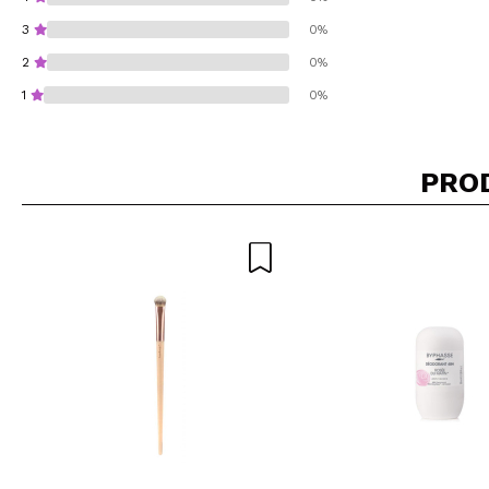
3
0%
2
0%
1
0%
PRO
Consiglieresti ques
INVI