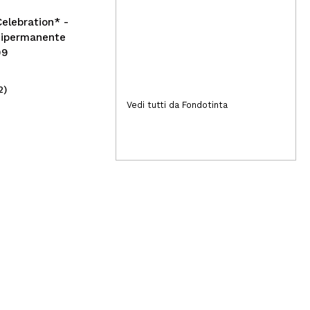
Celebration* -
ipermanente
09
2)
(4)
89,95€
2,
Vedi tutti da Fondotinta