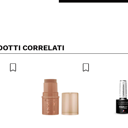
Condividi un video o una foto
Il tuo video potrebbe essere il primo. Immaginalo...
DOTTI CORRELATI
5/
to acquisto?
Si
No
A