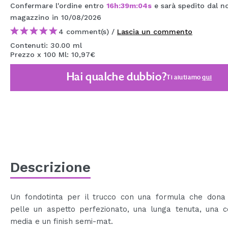
Confermare l'ordine entro
16
h
:
39
m
:
03
s
e sarà spedito dal n
MAQUIFARMA
magazzino
in 10/08/2026
KOREA ZONE
4 comment(s) /
Lascia un commento
Contenuti: 30.00 ml
TRAVEL SIZE
Prezzo x 100 Ml: 10,97€
NATURE
Hai qualche dubbio?
Ti aiutiamo
qui
SPECIALE
OUTLET
SONO TORNATI!
PROSSIMAMENTE
Descrizione
BLOG
Un fondotinta per il trucco con una formula che dona 
pelle un aspetto perfezionato, una lunga tenuta, una c
media e un finish semi-mat.