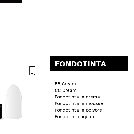
5
FONDOTINTA
BB Cream
CC Cream
Fondotinta in crema
Fondotinta in mousse
Tec
Fondotinta in polvore
Karla Cosmetics - Palette
liq
Fondotinta liquido
di ombretti Multi-Chrome
Sam
Romance Quad