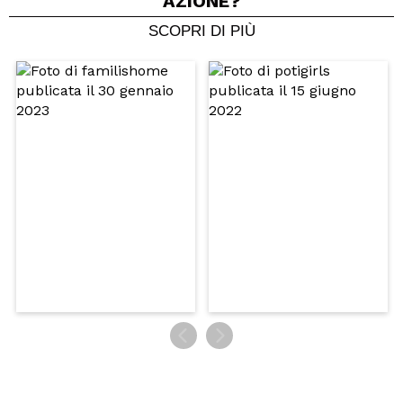
AZIONE?
SCOPRI DI PIÙ
Condividi un video o una foto
Il tuo video potrebbe essere il primo. Immaginalo...
Consiglieresti questo acquisto?
Si
No
5/5
INVIA