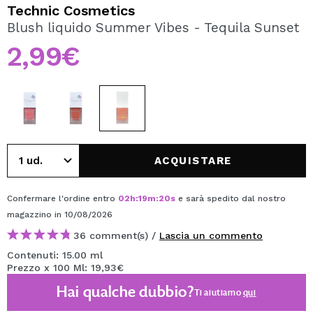
VOGLIO REGISTRARMI
Technic Cosmetics
Blush liquido Summer Vibes - Tequila Sunset
Creando un account su Maquibeauty.it potrai fare i tuoi
acquisti velocemente, controllare lo stato dei tuoi ordini e
2,99€
consultare le tue operazioni precedenti.
CREARE UN ACCOUNT
ACQUISTARE
Confermare l'ordine entro
02
h
:
19
m
:
19
s
e sarà spedito dal nostro
magazzino
in 10/08/2026
36 comment(s) /
Lascia un commento
Contenuti: 15.00 ml
Prezzo x 100 Ml: 19,93€
Hai qualche dubbio?
Ti aiutiamo
qui