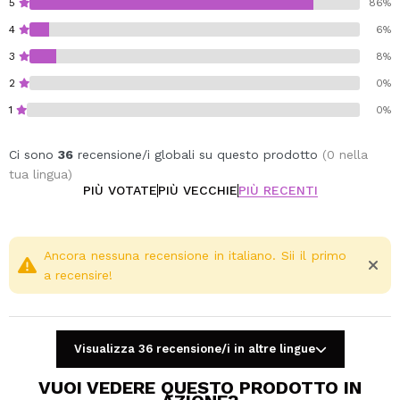
5
86%
4
6%
3
8%
2
0%
1
0%
Ci sono
36
recensione/i globali su questo prodotto
(0 nella
tua lingua)
PIÙ VOTATE
PIÙ VECCHIE
PIÙ RECENTI
Ancora nessuna recensione in italiano. Sii il primo
a recensire!
Visualizza 36 recensione/i in altre lingue
VUOI VEDERE QUESTO PRODOTTO IN