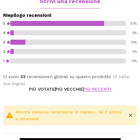
Scrivi una recensione
Riepilogo recensioni
5
81%
4
3%
3
13%
2
3%
1
0%
Ci sono
32
recensione/i globali su questo prodotto
(0 nella
tua lingua)
PIÙ VOTATE
PIÙ VECCHIE
PIÙ RECENTI
Ancora nessuna recensione in italiano. Sii il primo
a recensire!