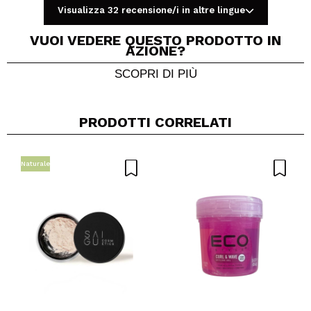
Visualizza 32 recensione/i in altre lingue
VUOI VEDERE QUESTO PRODOTTO IN
AZIONE?
SCOPRI DI PIÙ
Condividi un video o una foto
Il tuo video potrebbe essere il primo. Immaginalo...
PRODOTTI CORRELATI
Consiglieresti questo acquisto?
Si
No
5/5
Naturale
INVIA