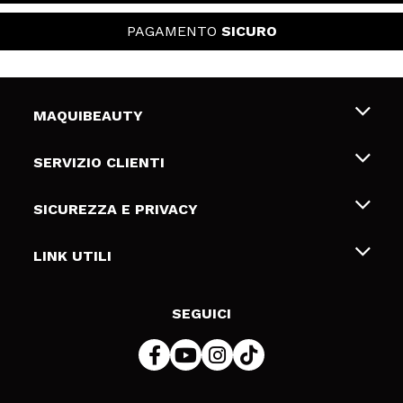
PAGAMENTO
SICURO
MAQUIBEAUTY
Chi siamo
SERVIZIO CLIENTI
Offerte di lavoro
Spedizioni & Resi
SICUREZZA E PRIVACY
Gift Cards
Recesso / Resi
Termini e condizioni
LINK UTILI
Metodi di pagamamento
Informativa sulla privacy
Contattaci
Politica Cookies
SEGUICI
Risoluzione delle controversie online (ODR)