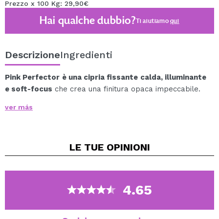
Prezzo x 100 Kg: 29,90€
Hai qualche dubbio?
Ti aiutiamo
qui
Descrizione
Ingredienti
Pink Perfector è una cipria fissante calda, illuminante
e soft-focus
che crea una finitura opaca impeccabile.
Offre una soluzione versatile per ottenere una finitura
ver más
opaca perfetta sulla pelle.
Assicura un fissaggio efficace del tuo trucco e fornisce
anche una luminosità delicata, evidenziando la tua
LE TUE
OPINIONI
bellezza naturale in modo sottile.
La sua formula unica mantiene il trucco fresco e a
posto per tutto il giorno.
4.65
Prodotto vegano.
Senza crudeltà.