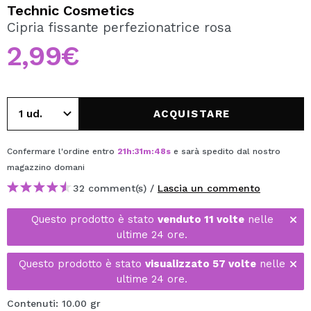
VOGLIO REGISTRARMI
Technic Cosmetics
Cipria fissante perfezionatrice rosa
Creando un account su Maquibeauty.it potrai fare i tuoi
acquisti velocemente, controllare lo stato dei tuoi ordini e
2,99€
consultare le tue operazioni precedenti.
CREARE UN ACCOUNT
ACQUISTARE
Confermare l'ordine entro
21
h
:
31
m
:
48
s
e sarà spedito dal nostro
magazzino
domani
32 comment(s) /
Lascia un commento
Questo prodotto è stato
venduto 11 volte
nelle
ultime 24 ore.
Questo prodotto è stato
visualizzato 57 volte
nelle
ultime 24 ore.
Contenuti: 10.00 gr