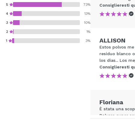
5
73%
Consiglieresti q
|
4
13%
3
10%
2
1%
ALLISON
1
3%
Estos polvos me
residuo blanco o
los dias... Los 
Consiglieresti q
|
Consiglieresti ques
INVI
Floriana
È stata una scop
Polvere super sot
Consiglieresti q
|