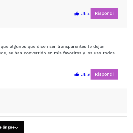
Rispondi
Utile
ue algunos que dicen ser transparentes te dejan
de, se han convertido en mis favoritos y los uso todos
5
Rispondi
Utile
e lingue
Rispondi
Utile