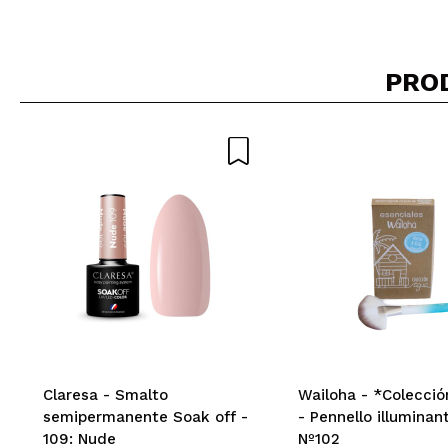
Giada
PRO
per il prezzo ch
Consiglieresti q
|
Ha
Francesca
Leggera,fa il su
Consiglieresti q
|
Ha
Claresa - Smalto
Wailoha - *Colecció
semipermanente Soak off -
- Pennello illuminan
109: Nude
Nº102