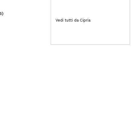
6)
(50)
8,99€
23
Vedi tutti da Cipria