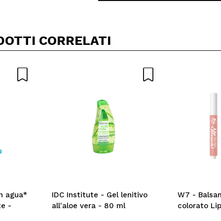
DOTTI CORRELATI
e ha non è male..
uesto acquisto?
Si
ce 6 años
o dovere,non buona per fare baking
uesto acquisto?
Si
ce 7 años
n agua*
IDC Institute - Gel lenitivo
W7 - Balsa
te -
all'aloe vera - 80 ml
colorato Li