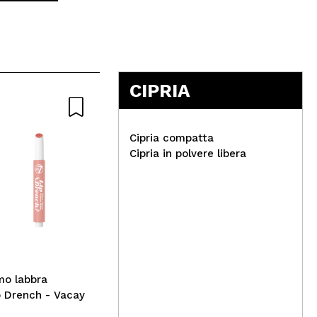
CIPRIA
Rispondi
Utile
Cipria compatta
Cipria in polvere libera
Ski
Revolution Pro - *Glow
Occ
Rispondi
Utile
Edit* - Illuminante in crema
Ial
- Ablaze
mo labbra
p Drench - Vacay