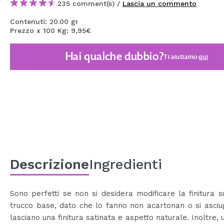
235 comment(s) /
Lascia un commento
MAQUIFARMA
Contenuti: 20.00 gr
KOREA ZONE
Prezzo x 100 Kg: 9,95€
TRAVEL SIZE
Hai qualche dubbio?
Ti aiutiamo
qui
NATURE
SPECIALE
OUTLET
SONO TORNATI!
PROSSIMAMENTE
Descrizione
Ingredienti
BLOG
Sono perfetti se non si desidera modificare la finitura s
trucco base, dato che lo fanno non acartonan o si asciug
lasciano una finitura satinata e aspetto naturale. Inoltre, 