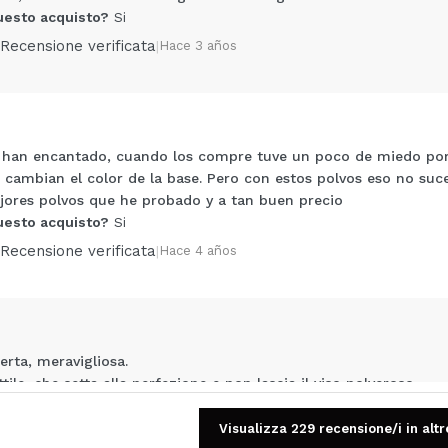
uesto acquisto?
Si
Recensione verificata
|
Hace 3 años
 han encantado, cuando los compre tuve un poco de miedo porq
Condividi un video o una foto
 cambian el color de la base. Pero con estos polvos eso no suce
Il tuo video potrebbe essere il primo. Immaginalo...
mejores polvos que he probado y a tan buen precio
uesto acquisto?
Si
5/
Recensione verificata
|
Hace 4 años
to acquisto?
Si
No
A
erta, meravigliosa.
tile, che setta alla perfezione e non lascia il viso polveroso.
uesto acquisto?
Si
Visualizza 229 recensione/i in altr
Recensione verificata
|
Hace 6 años