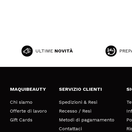
ULTIME
NOVITÀ
PREP
MAQUIBEAUTY
SERVIZIO CLIENTI
S
Chi siamo
Spedizioni & Resi
Te
Offerte di lavoro
Recesso / Resi
In
Gift Cards
Metodi di pagamamento
Po
Contattaci
Ri