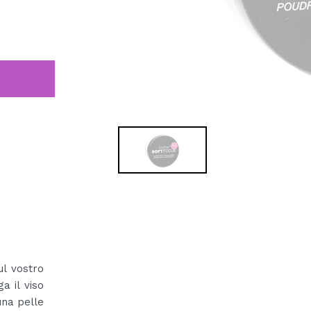
ul vostro
a il viso
una pelle