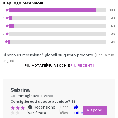
Riepilogo recensioni
5
90%
4
3%
3
5%
2
0%
1
2%
Ci sono
61
recensione/i globali su questo prodotto
(1 nella tua
lingua)
PIÙ VOTATE
PIÙ VECCHIE
PIÙ RECENTI
Sabrina
Lo immaginavo diverso
Consiglieresti questo acquisto?
Si
Recensione
Hace 3
Rispondi
|
|
verificata
Utile
años