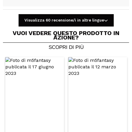
Visualizza 60 recensione/i in altre lingue
Condividi un video o una foto
Il tuo video potrebbe essere il primo. Immaginalo...
VUOI VEDERE QUESTO PRODOTTO IN
AZIONE?
SCOPRI DI PIÙ
Consiglieresti questo acquisto?
Si
No
5/5
INVIA