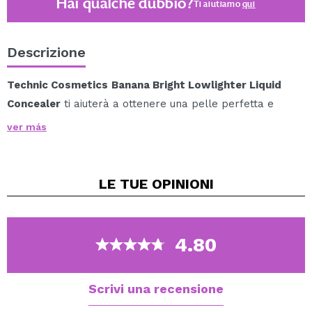
Hai qualche dubbio?
Ti aiutiamo
qui
Descrizione
Technic Cosmetics
Banana Bright Lowlighter Liquid
Concealer
ti aiuterà a ottenere una pelle perfetta e
luminosa.
ver más
È ideale per minimizzare le imperfezioni e donare più
luminosità alla pelle.
Puoi applicarlo nella zona intorno agli occhi, intorno
LE TUE
OPINIONI
alla bocca e al naso, aiutandoti con un pennello da
correttore.
Adatto ai vegani.
4.80
Adatto ai vegetariani.
Scrivi una recensione