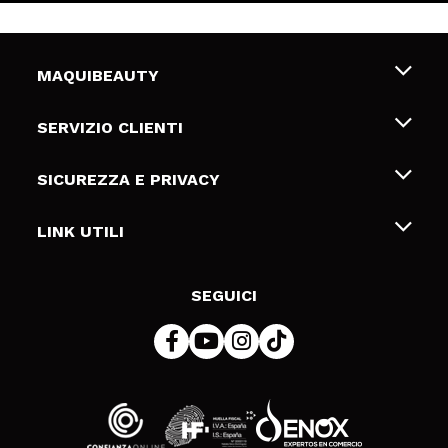
MAQUIBEAUTY
Chi siamo
SERVIZIO CLIENTI
Offerte di lavoro
Spedizioni & Resi
SICUREZZA E PRIVACY
Gift Cards
Recesso / Resi
Termini e condizioni
LINK UTILI
Metodi di pagamamento
Informativa sulla privacy
Contattaci
Politica Cookies
SEGUICI
Risoluzione delle controversie online (ODR)