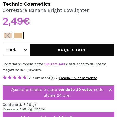
VOGLIO REGISTRARMI
Technic Cosmetics
Correttore Banana Bright Lowlighter
Creando un account su Maquibeauty.it potrai fare i tuoi
acquisti velocemente, controllare lo stato dei tuoi ordini e
2,49€
consultare le tue operazioni precedenti.
CREARE UN ACCOUNT
ACQUISTARE
Confermare l'ordine entro
19
h
:
17
m
:
43
s
e sarà spedito dal nostro
magazzino
in 10/08/2026
61 comment(s) /
Lascia un commento
Questo prodotto è stato
venduto 20 volte
nelle
ultime 24 ore.
Contenuti: 8.00 gr
Prezzo x 100 Kg: 31,13€