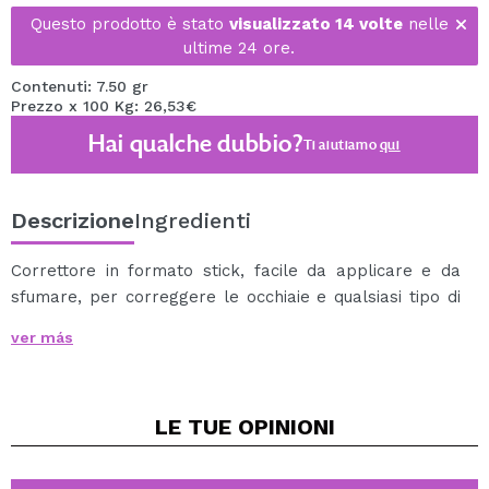
Questo prodotto è stato
visualizzato 14 volte
nelle
ultime 24 ore.
Contenuti: 7.50 gr
Prezzo x 100 Kg: 26,53€
Hai qualche dubbio?
Ti aiutiamo
qui
Descrizione
Ingredienti
Correttore in formato stick, facile da applicare e da
sfumare, per correggere le occhiaie e qualsiasi tipo di
imperfezione.
ver más
Include una spugnetta per sfumare.
Si possono utilizzare anche per il contorno del viso.
LE TUE
OPINIONI