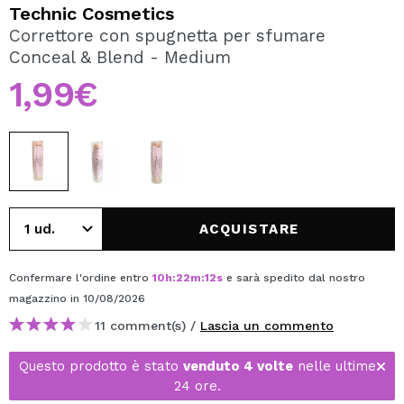
VOGLIO REGISTRARMI
Technic Cosmetics
Correttore con spugnetta per sfumare
Creando un account su Maquibeauty.it potrai fare i tuoi
Conceal & Blend - Medium
acquisti velocemente, controllare lo stato dei tuoi ordini e
consultare le tue operazioni precedenti.
1,99€
CREARE UN ACCOUNT
ACQUISTARE
Confermare l'ordine entro
10
h
:
22
m
:
11
s
e sarà spedito dal nostro
magazzino
in 10/08/2026
11 comment(s) /
Lascia un commento
Questo prodotto è stato
venduto 4 volte
nelle ultime
24 ore.