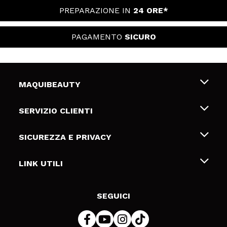
PREPARAZIONE IN
24 ORE*
PAGAMENTO
SICURO
MAQUIBEAUTY
Chi siamo
SERVIZIO CLIENTI
Offerte di lavoro
Spedizioni & Resi
SICUREZZA E PRIVACY
Gift Cards
Recesso / Resi
Termini e condizioni
LINK UTILI
Metodi di pagamamento
Informativa sulla privacy
Contattaci
Politica Cookies
SEGUICI
Risoluzione delle controversie online (ODR)