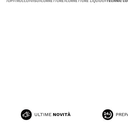
TOP
>
TRUCCO
>
VISO
>
CORRETTORE
>
CORRETTORE LIQUIDO
>
TECHNIC CO
ULTIME
NOVITÀ
PREP