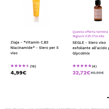
Questa offerta termina 
16
giorni
03
h
:
17
m
:
47
s
Ziaja - *Vitamin C.B3
SEGLE - Siero viso
Niacinamide* - Siero per il
esfoliante all'acido 
viso
Glycolmix
(16)
(4)
4,99€
32,72€
40,90€