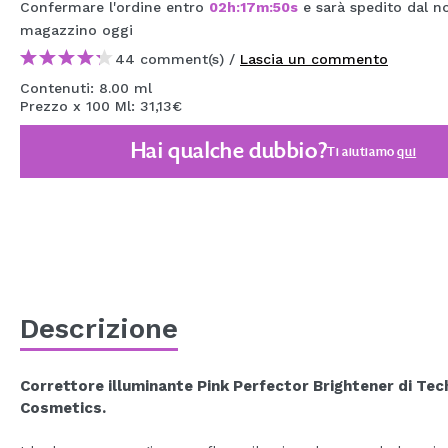
Confermare l'ordine entro
02
h
:
17
m
:
49
s
e sarà spedito dal n
MAQUIFARMA
magazzino
oggi
KOREA ZONE
44 comment(s) /
Lascia un commento
Contenuti: 8.00 ml
TRAVEL SIZE
Prezzo x 100 Ml: 31,13€
NATURE
Hai qualche dubbio?
Ti aiutiamo
qui
SPECIALE
OUTLET
SONO TORNATI!
PROSSIMAMENTE
Descrizione
BLOG
Correttore illuminante Pink Perfector Brightener di Tec
Cosmetics.