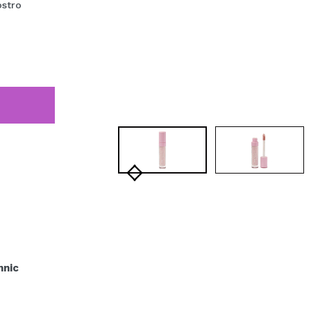
ostro
hnic