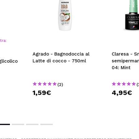
tra:
Agrado - Bagnodoccia al
Claresa - S
Latte di cocco - 750ml
semiperman
glicolico
04: Mint
(2)
(
1,59€
4,95€