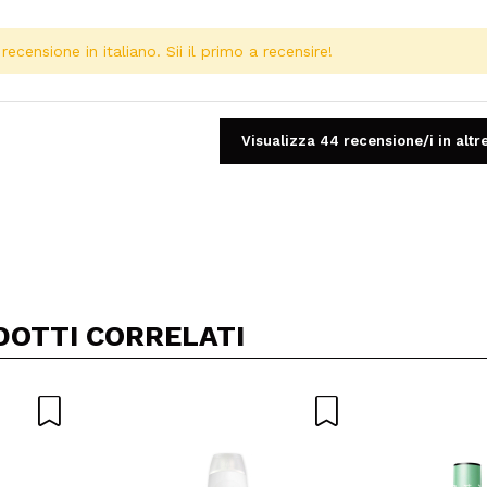
ecensione in italiano. Sii il primo a recensire!
Visualizza 44 recensione/i in altr
Condividi un video o una foto
Il tuo video potrebbe essere il primo. Immaginalo...
DOTTI CORRELATI
5/
to acquisto?
Si
No
A