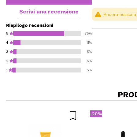
Scrivi una recensione
Ancora nessuna r
Riepilogo recensioni
5
75%
4
11%
3
5%
2
5%
1
5%
PRO
Consiglieresti ques
-20%
INVI