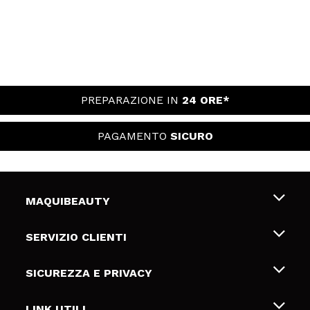
PREPARAZIONE IN
24 ORE*
PAGAMENTO
SICURO
MAQUIBEAUTY
Chi siamo
SERVIZIO CLIENTI
Offerte di lavoro
Spedizioni & Resi
SICUREZZA E PRIVACY
Gift Cards
Recesso / Resi
Termini e condizioni
LINK UTILI
Metodi di pagamamento