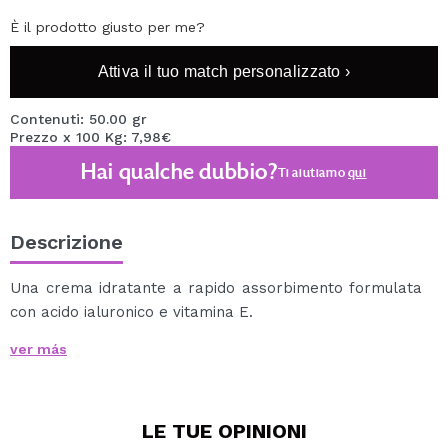
È il prodotto giusto per me?
Attiva il tuo match personalizzato ›
Contenuti: 50.00 gr
Prezzo x 100 Kg: 7,98€
Hai qualche dubbio?
Ti aiutiamo
qui
Descrizione
Una crema idratante a rapido assorbimento formulata
con acido ialuronico e vitamina E.
Ammorbidisce e idrata la pelle.
ver más
Vegan.
LE TUE
OPINIONI