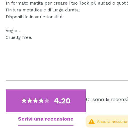
In formato matita per creare i tuoi look più audaci o quotid
Finitura metallica e di lunga durata.
Disponibile in varie tonalità.
Vegan.
Cruelty free.
4.20
Ci sono
5
recensi
Scrivi una recensione
Ancora nessuna r