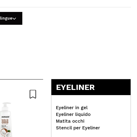
 lingue
5
EYELINER
Eyeliner in gel
Eyeliner liquido
Matita occhi
Real Techniques - Set
Stencil per Eyeliner
Pennelli Au Naturale