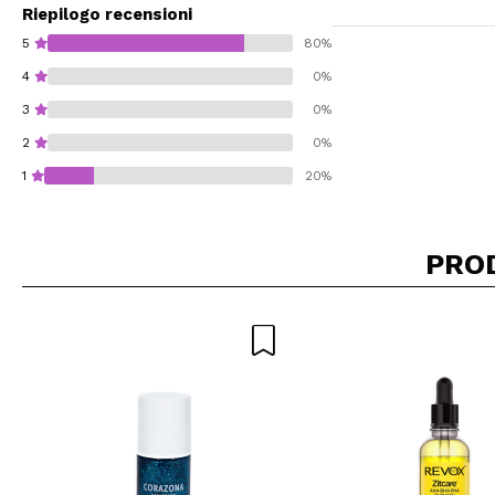
Riepilogo recensioni
5
80%
4
0%
3
0%
2
0%
1
20%
PRO
Consiglieresti ques
INVI