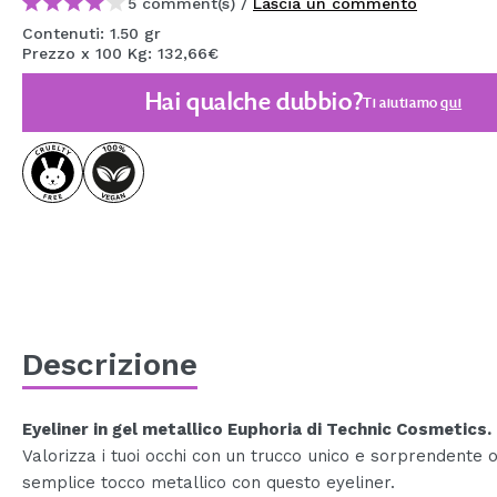
5 comment(s) /
Lascia un commento
MAQUIFARMA
Contenuti: 1.50 gr
Prezzo x 100 Kg: 132,66€
KOREA ZONE
Hai qualche dubbio?
Ti aiutiamo
qui
TRAVEL SIZE
NATURE
SPECIALE
OUTLET
SONO TORNATI!
PROSSIMAMENTE
Descrizione
BLOG
Eyeliner in gel metallico Euphoria di Technic Cosmetics.
Valorizza i tuoi occhi con un trucco unico e sorprendente o
semplice tocco metallico con questo eyeliner.