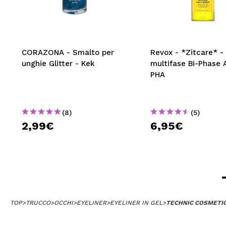
CORAZONA - Smalto per
Revox - *Zitcare* -
unghie Glitter - Kek
multifase Bi-Phase
PHA
(8)
(5)
2,99€
6,95€
TOP
>
TRUCCO
>
OCCHI
>
EYELINER
>
EYELINER IN GEL
>
TECHNIC COSMETIC