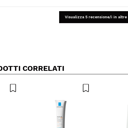
Visualizza 5 recensione/i in altre
Condividi un video o una foto
Il tuo video potrebbe essere il primo. Immaginalo...
DOTTI CORRELATI
5/
to acquisto?
Si
No
A