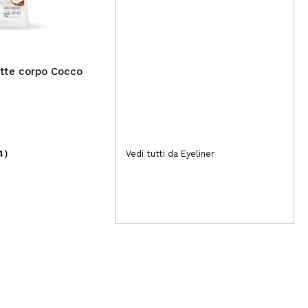
Hi 
per
sem
Wi
tte corpo Cocco
4)
(2)
Vedi tutti da Eyeliner
31,99€
7,