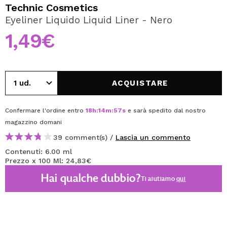
VOGLIO REGISTRARMI
Technic Cosmetics
Eyeliner Liquido Liquid Liner - Nero
Creando un account su Maquibeauty.it potrai fare i tuoi
acquisti velocemente, controllare lo stato dei tuoi ordini e
1,49€
consultare le tue operazioni precedenti.
CREARE UN ACCOUNT
ACQUISTARE
Confermare l'ordine entro
18
h
:
14
m
:
56
s
e sarà spedito dal nostro
magazzino
domani
39 comment(s) /
Lascia un commento
Contenuti: 6.00 ml
Prezzo x 100 Ml: 24,83€
Hai qualche dubbio?
Ti aiutiamo
qui