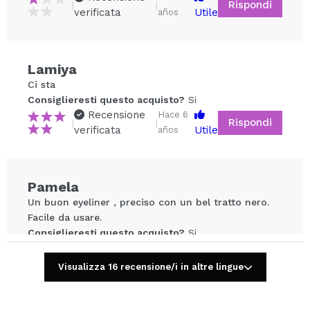
Rispondi
|
|
verificata
Utile
años
Lamiya
Condividi un video o una foto
Ci sta
Il tuo video potrebbe essere il primo. Immaginalo...
Consiglieresti questo acquisto?
Si
Recensione
Hace 6
Rispondi
|
|
verificata
Utile
años
Consiglieresti questo acquisto?
Si
No
5/5
Pamela
INVIA
Un buon eyeliner , preciso con un bel tratto nero.
Facile da usare.
Consiglieresti questo acquisto?
Si
Recensione
Hace 6
Rispondi
|
|
verificata
Utile
años
Visualizza 16 recensione/i in altre lingue