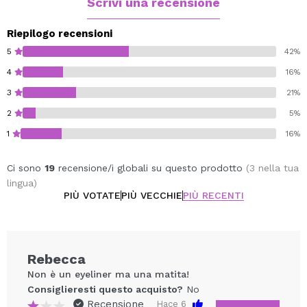
Scrivi una recensione
Riepilogo recensioni
5
42%
4
16%
3
21%
2
5%
1
16%
Ci sono
19
recensione/i globali su questo prodotto
(3 nella tua
lingua)
PIÙ VOTATE
PIÙ VECCHIE
PIÙ RECENTI
Rebecca
Non è un eyeliner ma una matita!
Consiglieresti questo acquisto?
No
Recensione
Hace 6