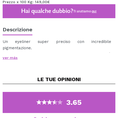
Prezzo x 100 Kg: 149,00€
Hai qualche dubbio?
Ti aiutiamo
qui
Descrizione
Un eyeliner super preciso con incredibile
pigmentazione.
Otterrai un aspetto accurato e un'intensità
ver más
impressionante.
Cruelty free.
Vegan.
LE TUE
OPINIONI
3.65