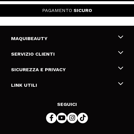
PAGAMENTO
SICURO
MAQUIBEAUTY
Chi siamo
SERVIZIO CLIENTI
Offerte di lavoro
Spedizioni & Resi
SICUREZZA E PRIVACY
Gift Cards
Recesso / Resi
Termini e condizioni
LINK UTILI
Metodi di pagamamento
Informativa sulla privacy
Contattaci
Politica Cookies
SEGUICI
Risoluzione delle controversie online (ODR)