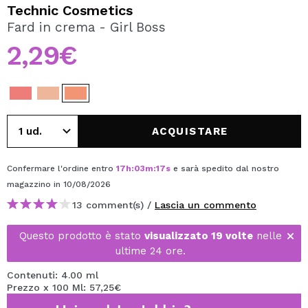
VOGLIO REGISTRARMI
Technic Cosmetics
Fard in crema - Girl Boss
Creando un account su Maquibeauty.it potrai fare i tuoi
acquisti velocemente, controllare lo stato dei tuoi ordini e
2,29€
consultare le tue operazioni precedenti.
CREARE UN ACCOUNT
ACQUISTARE
Confermare l'ordine entro
17
h
:
03
m
:
17
s
e sarà spedito dal nostro
magazzino
in 10/08/2026
13 comment(s) /
Lascia un commento
Questo prodotto è stato
visualizzato 19 volte
nelle
ultime 24 ore.
Contenuti: 4.00 ml
Prezzo x 100 Ml: 57,25€