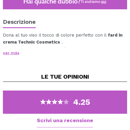
Hai qualche dubbio?
Ti aiutiamo
qui
Descrizione
Dona al tuo viso il tocco di colore perfetto con il
fard in
crema Technic Cosmetics
.
Cream Blush di Technic è il fard più leggero e
ver más
confortevole da applicare e da indossare.
Si applica e si sfuma facilmente, fornendo una finitura
impeccabile.
LE TUE
OPINIONI
Disponibile in diverse tonalità, così puoi scegliere la tua
finitura preferita.
4.25
Vegan.
Cruelty free.
Scrivi una recensione