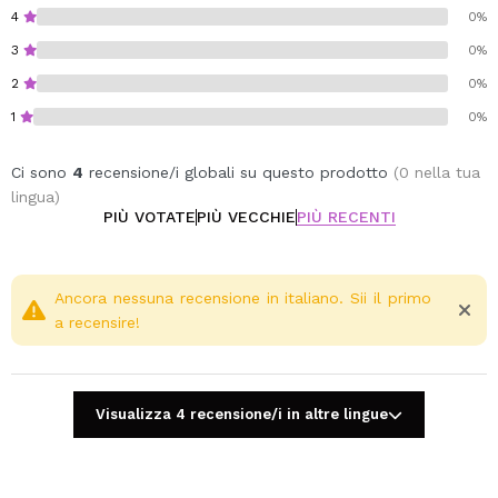
4
0%
3
0%
2
0%
1
0%
Ci sono
4
recensione/i globali su questo prodotto
(0 nella tua
lingua)
PIÙ VOTATE
PIÙ VECCHIE
PIÙ RECENTI
Ancora nessuna recensione in italiano. Sii il primo
a recensire!
Visualizza 4 recensione/i in altre lingue