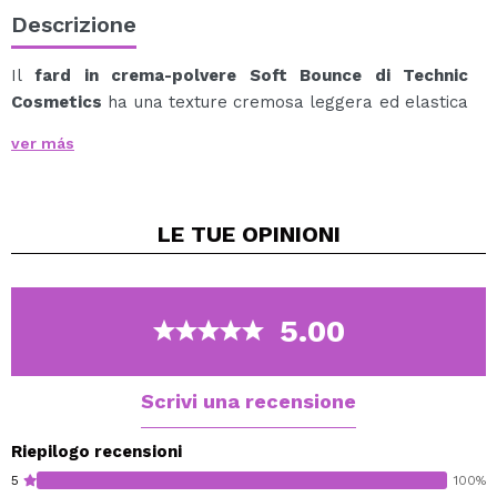
Descrizione
Il
fard in crema-polvere Soft Bounce di Technic
Cosmetics
ha una texture cremosa leggera ed elastica
che si fonde facilmente con la pelle, donando un finish
ver más
naturale e luminoso.
La sua formula modulabile permette di regolare
l'intensità del colore, da un tocco delicato a un risultato
LE TUE
OPINIONI
più intenso, a seconda del look desiderato.
Ideale per ottenere guance piene e radiose in pochi
secondi.
5.00
Vegan.
Cruelty free.
Scrivi una recensione
Riepilogo recensioni
5
100%