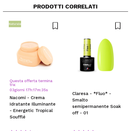
PRODOTTI CORRELATI
Condividi un video o una foto
Il tuo video potrebbe essere il primo. Immaginalo...
Naturale
Consiglieresti questo acquisto?
Si
No
5/5
INVIA
Questa offerta termina
tra:
03
giorni
17
h
:
17
m
:
35
s
Claresa - *Fluo* -
Nacomi - Crema
Smalto
Idratante Illuminante
semipermanente Soak
- Energetic Tropical
off - 01
Soufflé