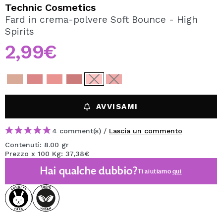
VOGLIO REGISTRARMI
Technic Cosmetics
Fard in crema-polvere Soft Bounce - High
Creando un account su Maquibeauty.it potrai fare i tuoi
Spirits
acquisti velocemente, controllare lo stato dei tuoi ordini e
consultare le tue operazioni precedenti.
2,99€
CREARE UN ACCOUNT
AVVISAMI
4 comment(s) /
Lascia un commento
Contenuti: 8.00 gr
Prezzo x 100 Kg: 37,38€
Hai qualche dubbio?
Ti aiutiamo
qui