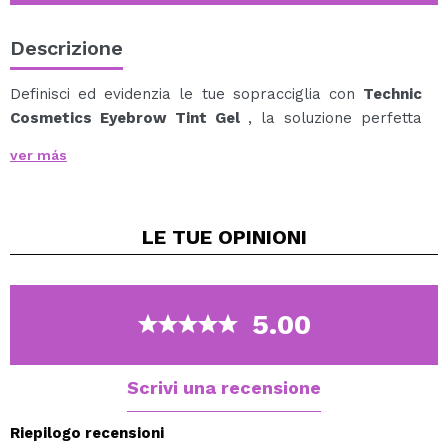
Descrizione
Definisci ed evidenzia le tue sopracciglia con
Technic
Cosmetics Eyebrow Tint Gel
, la soluzione perfetta
per ottenere sopracciglia impeccabili con una finitura
ver más
naturale e di lunga durata.
Questo gel unico offre un'applicazione facile e precisa,
fornendo un tocco di colore e tenuta alle sopracciglia.
LE TUE
OPINIONI
La formula in gel tinta aderisce delicatamente a ciascun
capello, fornendo una copertura uniforme per un look
lucido e definito.
Modella le tue sopracciglia in modo semplice e preciso,
5.00
mettendo in risalto l'espressione del tuo viso e
aggiungendo un tocco di eleganza alla tua routine
quotidiana di trucco.
Scrivi una recensione
Riepilogo recensioni