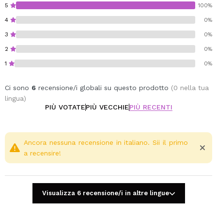
Vegan.
5
100%
Cruelty free.
4
0%
3
0%
2
0%
1
0%
Ci sono
6
recensione/i globali su questo prodotto
(0 nella tua
lingua)
PIÙ VOTATE
PIÙ VECCHIE
PIÙ RECENTI
Ancora nessuna recensione in italiano. Sii il primo
a recensire!
Visualizza 6 recensione/i in altre lingue