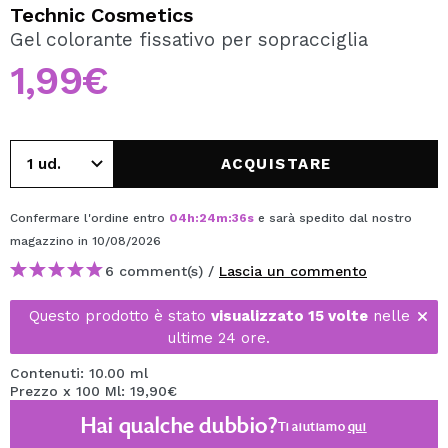
VOGLIO REGISTRARMI
Technic Cosmetics
Gel colorante fissativo per sopracciglia
Creando un account su Maquibeauty.it potrai fare i tuoi
acquisti velocemente, controllare lo stato dei tuoi ordini e
1,99€
consultare le tue operazioni precedenti.
CREARE UN ACCOUNT
ACQUISTARE
Confermare l'ordine entro
04
h
:
24
m
:
35
s
e sarà spedito dal nostro
magazzino
in 10/08/2026
6 comment(s) /
Lascia un commento
Questo prodotto è stato
visualizzato 15 volte
nelle
ultime 24 ore.
Contenuti: 10.00 ml
Prezzo x 100 Ml: 19,90€
Hai qualche dubbio?
Ti aiutiamo
qui