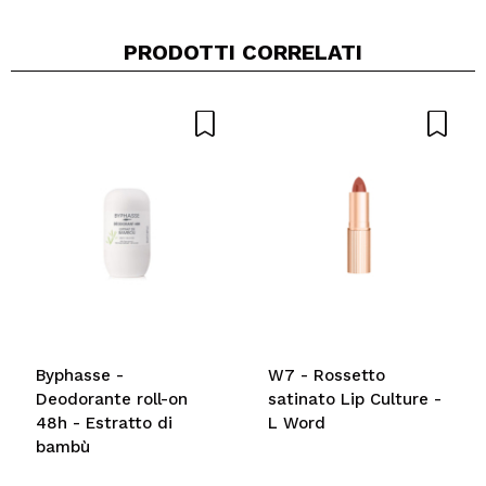
PRODOTTI CORRELATI
Condividi un video o una foto
Il tuo video potrebbe essere il primo. Immaginalo...
Consiglieresti questo acquisto?
Si
No
5/5
INVIA
Byphasse -
W7 - Rossetto
Deodorante roll-on
satinato Lip Culture -
48h - Estratto di
L Word
bambù