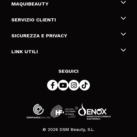
MAQUIBEAUTY
Chi siamo
SERVIZIO CLIENTI
Offerte di lavoro
Spedizioni & Resi
SICUREZZA E PRIVACY
Gift Cards
Recesso / Resi
Termini e condizioni
LINK UTILI
Metodi di pagamamento
Informativa sulla privacy
Contattaci
Politica Cookies
SEGUICI
Risoluzione delle controversie online (ODR)
© 2026 DSM Beauty, S.L.