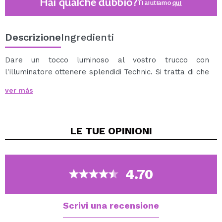
Hai qualche dubbio?
Ti aiutiamo
qui
Descrizione
Ingredienti
Dare un tocco luminoso al vostro trucco con
l'illuminatore ottenere splendidi Technic. Si tratta di che
un illuminatore in polvere di finitura lucida dovrebbe
ver más
portare alla luce che avete bisogno nel vostro trucco
più intenso, sia per il giorno o la notte. Disponibile in
una varietà di colori unici, così si può avere un
LE TUE
OPINIONI
illuminatore per ogni occasione: perla, oro, Tan, pesca
e rosa.
Uso in zone più alte del viso: zigomi, arco del
sopracciglio, naso...
4.70
Tono dorato intenso e brillante. Ideale per pelli molto
abbronzate.
Scrivi una recensione