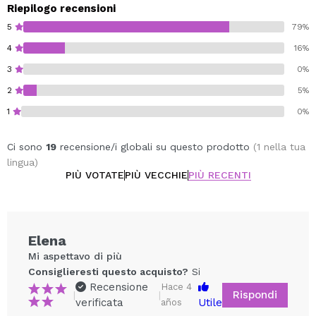
Riepilogo recensioni
5
79%
4
16%
3
0%
2
5%
1
0%
Ci sono
19
recensione/i globali su questo prodotto
(1 nella tua
lingua)
PIÙ VOTATE
PIÙ VECCHIE
PIÙ RECENTI
Elena
Mi aspettavo di più
Consiglieresti questo acquisto?
Si
Recensione
Hace 4
Rispondi
|
|
verificata
Utile
años