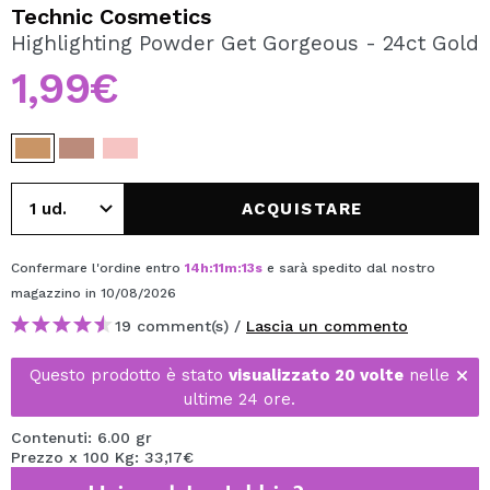
VOGLIO REGISTRARMI
Technic Cosmetics
Highlighting Powder Get Gorgeous - 24ct Gold
Creando un account su Maquibeauty.it potrai fare i tuoi
acquisti velocemente, controllare lo stato dei tuoi ordini e
1,99€
consultare le tue operazioni precedenti.
CREARE UN ACCOUNT
ACQUISTARE
Confermare l'ordine entro
14
h
:
11
m
:
13
s
e sarà spedito dal nostro
magazzino
in 10/08/2026
19 comment(s) /
Lascia un commento
Questo prodotto è stato
visualizzato 20 volte
nelle
ultime 24 ore.
Contenuti: 6.00 gr
Prezzo x 100 Kg: 33,17€