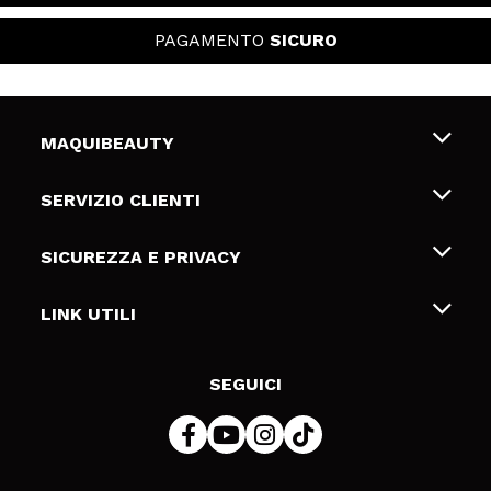
PAGAMENTO
SICURO
MAQUIBEAUTY
Chi siamo
SERVIZIO CLIENTI
Offerte di lavoro
Spedizioni & Resi
SICUREZZA E PRIVACY
Gift Cards
Recesso / Resi
Termini e condizioni
LINK UTILI
Metodi di pagamamento
Informativa sulla privacy
Contattaci
Politica Cookies
SEGUICI
Risoluzione delle controversie online (ODR)