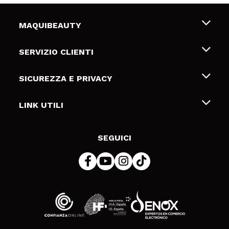
MAQUIBEAUTY
Chi siamo
SERVIZIO CLIENTI
Offerte di lavoro
Spedizioni & Resi
SICUREZZA E PRIVACY
Gift Cards
Recesso / Resi
Termini e condizioni
LINK UTILI
Metodi di pagamamento
Informativa sulla privacy
Contattaci
Politica Cookies
SEGUICI
Risoluzione delle controversie online (ODR)