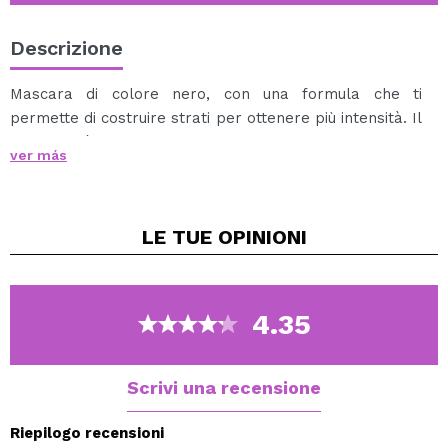
Descrizione
Mascara di colore nero, con una formula che ti
permette di costruire strati per ottenere più intensità. Il
pennello è ideale per raggiungere tutte le schede e
ver más
contribuire il volume massimo.
LE TUE
OPINIONI
4.35
Scrivi una recensione
Riepilogo recensioni