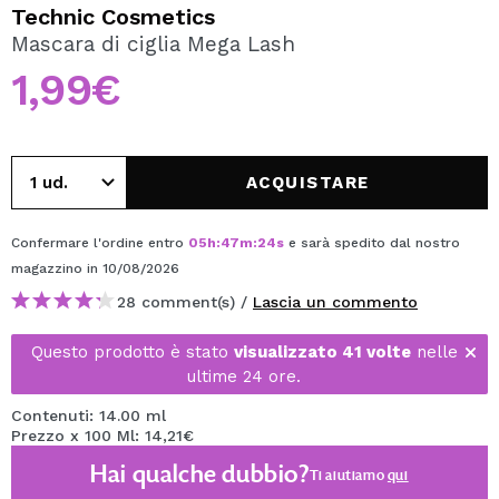
VOGLIO REGISTRARMI
Technic Cosmetics
Mascara di ciglia Mega Lash
Creando un account su Maquibeauty.it potrai fare i tuoi
acquisti velocemente, controllare lo stato dei tuoi ordini e
1,99€
consultare le tue operazioni precedenti.
CREARE UN ACCOUNT
ACQUISTARE
Confermare l'ordine entro
05
h
:
47
m
:
24
s
e sarà spedito dal nostro
magazzino
in 10/08/2026
28 comment(s) /
Lascia un commento
Questo prodotto è stato
visualizzato 41 volte
nelle
ultime 24 ore.
Contenuti: 14.00 ml
Prezzo x 100 Ml: 14,21€
Hai qualche dubbio?
Ti aiutiamo
qui