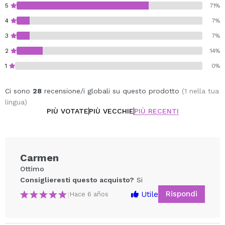
5
71%
4
7%
3
7%
2
14%
1
0%
Ci sono
28
recensione/i globali su questo prodotto
(1 nella tua
lingua)
PIÙ VOTATE
PIÙ VECCHIE
PIÙ RECENTI
Carmen
Ottimo
Consiglieresti questo acquisto?
Si
Rispondi
Utile
|
Hace 6 años