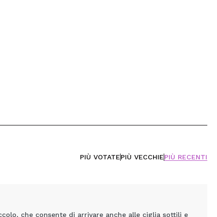
PIÙ VOTATE
PIÙ VECCHIE
PIÙ RECENTI
olo, che consente di arrivare anche alle ciglia sottili e