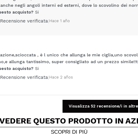
 anche negli angoli interni ed esterni, dove lo scovolino dei nor
uesto acquisto?
Si
Recensione verificata
|
Hace 1 año
Condividi un video o una foto
azione,scioccata , è l unico che allunga le mie ciglia,uno scovoli
Il tuo video potrebbe essere il primo. Immaginalo...
o,e allunga tantissimo, super consigliato ad un prezzo simile!!
uesto acquisto?
Si
5/
Recensione verificata
|
Hace 2 años
to acquisto?
Si
No
A
Visualizza 52 recensione/i in altre
 VEDERE QUESTO PRODOTTO IN AZ
SCOPRI DI PIÙ