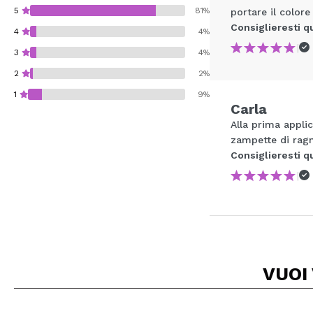
5
81%
portare il colore
Consiglieresti q
4
4%
|
3
4%
2
2%
1
9%
Carla
Alla prima applic
zampette di ragn
Consiglieresti q
|
Consiglieresti ques
INVI
VUOI