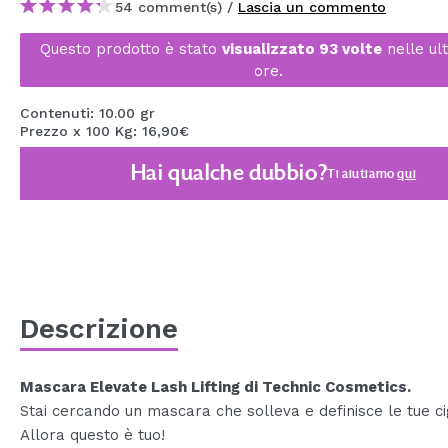
54 comment(s) /
Lascia un commento
MAQUIFARMA
Questo prodotto è stato
visualizzato 93 volte
nelle ul
KOREA ZONE
ore.
TRAVEL SIZE
Contenuti: 10.00 gr
Prezzo x 100 Kg: 16,90€
NATURE
Hai qualche dubbio?
Ti aiutiamo
qui
SPECIALE
OUTLET
SONO TORNATI!
PROSSIMAMENTE
Descrizione
BLOG
Mascara Elevate Lash Lifting di Technic Cosmetics.
Stai cercando un mascara che solleva e definisce le tue ci
Allora questo è tuo!