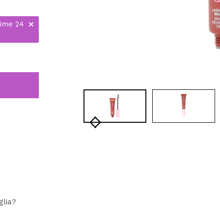
time 24
glia?