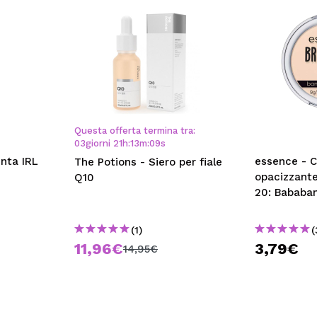
Questa offerta termina tra:
03
giorni
21
h
:
13
m
:
08
s
inta IRL
essence - C
The Potions - Siero per fiale
opacizzante
Q10
20: Bababa
(1)
(
11,96€
3,79€
14,95€