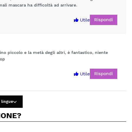
mali mascara ha difficoltà ad arrivare.
Rispondi
Utile
no piccolo e la metà degli altri, è fantastico, niente
top
5
Rispondi
Utile
 lingue
IONE?