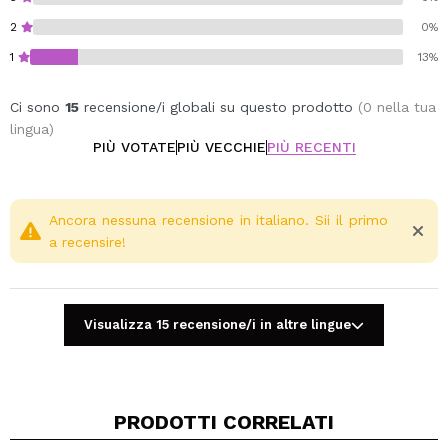
2
0%
1
13%
Ci sono
15
recensione/i globali su questo prodotto
(0 nella tua
lingua)
PIÙ VOTATE
PIÙ VECCHIE
PIÙ RECENTI
Ancora nessuna recensione in italiano. Sii il primo
a recensire!
Visualizza 15 recensione/i in altre lingue
PRODOTTI CORRELATI
Condividi un video o una foto