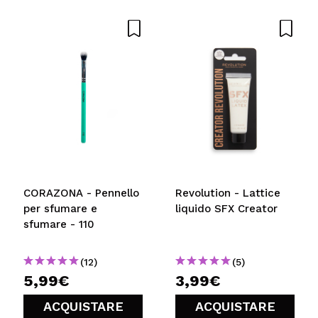
Il tuo video potrebbe essere il primo. Immaginalo...
Consiglieresti questo acquisto?
Si
No
5/5
INVIA
CORAZONA - Pennello
Revolution - Lattice
per sfumare e
liquido SFX Creator
sfumare - 110
(12)
(5)
5,99€
3,99€
ACQUISTARE
ACQUISTARE