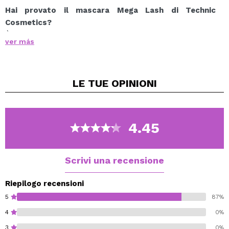
Hai provato il mascara Mega Lash di Technic
Cosmetics?
È un mascara marrone la cui formula ti consente di
ver más
costruire strati per ottenere più intensità.
Il suo pennello grande è perfetto per raggiungere tutte
le ciglia e fornire il massimo volume.
LE TUE
OPINIONI
Vegan.
4.45
Scrivi una recensione
Riepilogo recensioni
5
87%
4
0%
3
0%