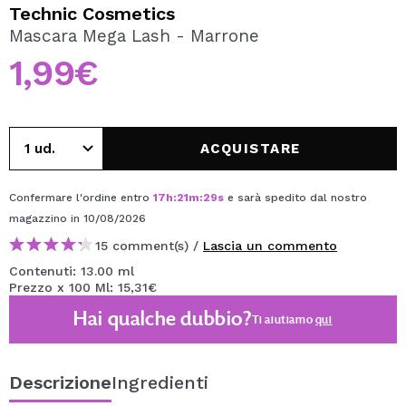
VOGLIO REGISTRARMI
Technic Cosmetics
Mascara Mega Lash - Marrone
Creando un account su Maquibeauty.it potrai fare i tuoi
acquisti velocemente, controllare lo stato dei tuoi ordini e
1,99€
consultare le tue operazioni precedenti.
CREARE UN ACCOUNT
ACQUISTARE
Confermare l'ordine entro
17
h
:
21
m
:
29
s
e sarà spedito dal nostro
magazzino
in 10/08/2026
15 comment(s) /
Lascia un commento
Contenuti: 13.00 ml
Prezzo x 100 Ml: 15,31€
Hai qualche dubbio?
Ti aiutiamo
qui
Descrizione
Ingredienti