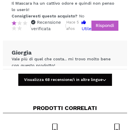
Condividi un video o una foto
Il Mascara ha un cattivo odore e quindi non penso
Il tuo video potrebbe essere il primo. Immaginalo...
lo userò!
Consiglieresti questo acquisto?
No
Recensione
Hace 5
Rispondi
|
|
Consiglieresti questo acquisto?
Si
No
verificata
Utile
años
5/5
INVIA
Giorgia
Vale più di quel che costa... mi trovo molto bene
con questo prodotto!
Consiglieresti questo acquisto?
Si
Recensione
Hace 6
Visualizza 68 recensione/i in altre lingue
Rispondi
|
|
verificata
Utile
años
PRODOTTI CORRELATI