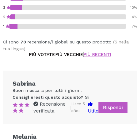
3
10%
2
4%
1
7%
Ci sono
73
recensione/i globali su questo prodotto
(5 nella
tua lingua)
PIÙ VOTATE
PIÙ VECCHIE
PIÙ RECENTI
Sabrina
Buon mascara per tutti i giorni.
Consiglieresti questo acquisto?
Si
Recensione
Hace 5
Rispondi
|
|
verificata
Utile
años
Melania