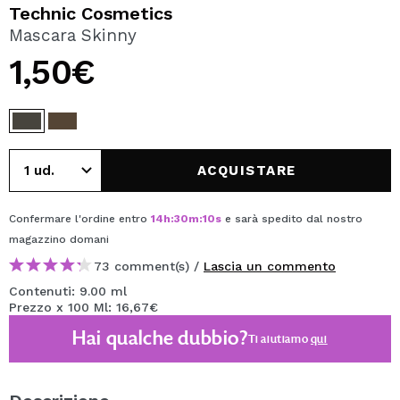
VOGLIO REGISTRARMI
Technic Cosmetics
Mascara Skinny
Creando un account su Maquibeauty.it potrai fare i tuoi
acquisti velocemente, controllare lo stato dei tuoi ordini e
1,50€
consultare le tue operazioni precedenti.
CREARE UN ACCOUNT
ACQUISTARE
Confermare l'ordine entro
14
h
:
30
m
:
10
s
e sarà spedito dal nostro
magazzino
domani
73 comment(s) /
Lascia un commento
Contenuti: 9.00 ml
Prezzo x 100 Ml: 16,67€
Hai qualche dubbio?
Ti aiutiamo
qui