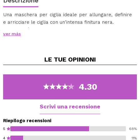
Descrizione
Una maschera per ciglia ideale per allungare, definire
e arricciare le ciglia con un'intensa finitura nera.
Il gupillon è appositamente progettato per sollevare le
ver más
ciglia dalla radice.
LE TUE
OPINIONI
4.30
Scrivi una recensione
Riepilogo recensioni
5
68%
4
11%