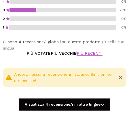
4
0%
3
25%
2
0%
1
0%
Ci sono
4
recensione/i globali su questo prodotto
(0 nella tua
lingua)
PIÙ VOTATE
PIÙ VECCHIE
PIÙ RECENTI
Ancora nessuna recensione in italiano. Sii il primo
a recensire!
Visualizza 4 recensione/i in altre lingue