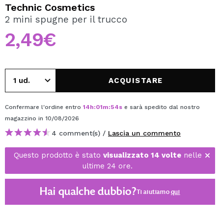
VOGLIO REGISTRARMI
Technic Cosmetics
2 mini spugne per il trucco
Creando un account su Maquibeauty.it potrai fare i tuoi
acquisti velocemente, controllare lo stato dei tuoi ordini e
2,49€
consultare le tue operazioni precedenti.
CREARE UN ACCOUNT
ACQUISTARE
Confermare l'ordine entro
14
h
:
01
m
:
54
s
e sarà spedito dal nostro
magazzino
in 10/08/2026
4 comment(s) /
Lascia un commento
Questo prodotto è stato
visualizzato 14 volte
nelle
ultime 24 ore.
Hai qualche dubbio?
Ti aiutiamo
qui