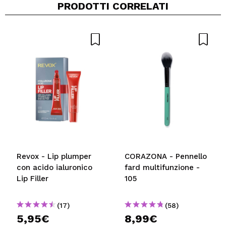
PRODOTTI CORRELATI
Condividi un video o una foto
Il tuo video potrebbe essere il primo. Immaginalo...
Consiglieresti questo acquisto?
Si
No
5/5
INVIA
Revox - Lip plumper
CORAZONA - Pennello
con acido ialuronico
fard multifunzione -
Lip Filler
105
(17)
(58)
5,95€
8,99€