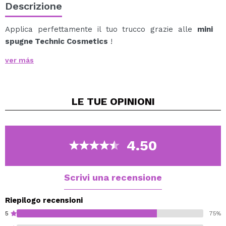
Descrizione
Applica perfettamente il tuo trucco grazie alle
mini
spugne Technic Cosmetics
!
Progettato per le aree più piccole del viso come la
ver más
parte inferiore degli occhi e il dotto lacrimale, le
palpebre, l'arcata sopraccigliare inferiore, i lati del
naso, la parte superiore degli zigomi e i segni dell'acne.
LE TUE
OPINIONI
Per una finitura impeccabile.
Queste spugne hanno una grande flessibilità e sono
lavabili.
Lascia asciugare all'aria.
4.50
Scrivi una recensione
Riepilogo recensioni
5
75%