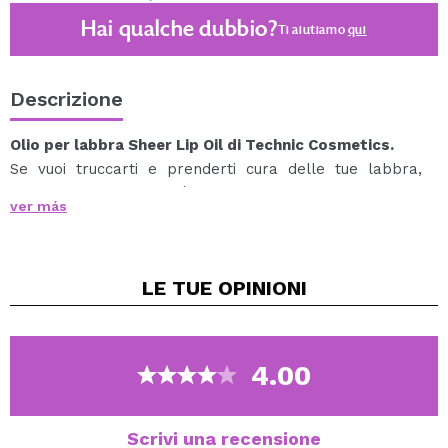
Hai qualche dubbio?
Ti aiutiamo
qui
Descrizione
Olio per labbra Sheer Lip Oil di Technic Cosmetics.
Se vuoi truccarti e prenderti cura delle tue labbra,
questo olio per labbra è quello che stai cercando.
ver más
Arricchito con olio labbra nutriente con vitamina E,
burro di karitè, semi d'uva, jojoba e olio di cocco.
Abbinalo ai tuoi rossetti preferiti e sfoggia labbra lucide
LE TUE
OPINIONI
e idratate.
Disponibile in 5 tonalità.
Vegan.
4.00
Cruelty free.
Scrivi una recensione