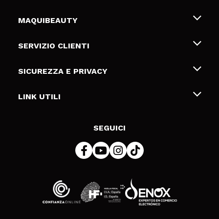
MAQUIBEAUTY
Chi siamo
SERVIZIO CLIENTI
Offerte di lavoro
Spedizioni & Resi
SICUREZZA E PRIVACY
Gift Cards
Recesso / Resi
Termini e condizioni
LINK UTILI
Metodi di pagamamento
Informativa sulla privacy
Contattaci
Politica Cookies
SEGUICI
Risoluzione delle controversie online (ODR)