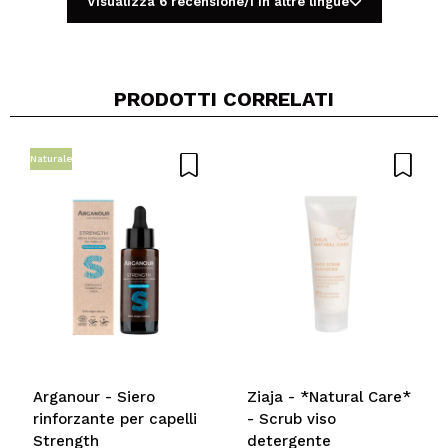
Visualizza 6 recensione/i in altre lingue
PRODOTTI CORRELATI
Condividi un video o una foto
Il tuo video potrebbe essere il primo. Immaginalo...
Naturale
Consiglieresti questo acquisto?
Si
No
5/5
INVIA
Arganour - Siero
Ziaja - *Natural Care*
rinforzante per capelli
- Scrub viso
Strength
detergente