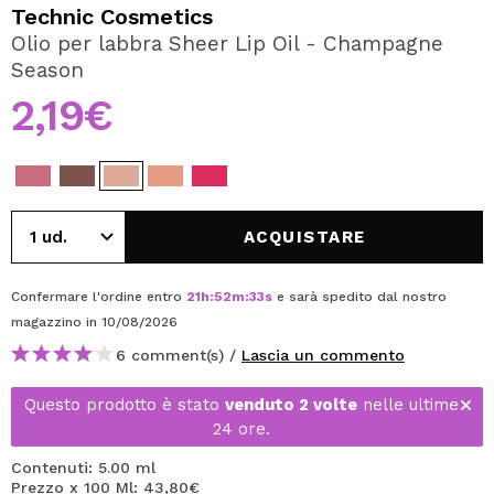
VOGLIO REGISTRARMI
Technic Cosmetics
Olio per labbra Sheer Lip Oil - Champagne
Creando un account su Maquibeauty.it potrai fare i tuoi
Season
acquisti velocemente, controllare lo stato dei tuoi ordini e
consultare le tue operazioni precedenti.
2,19€
CREARE UN ACCOUNT
ACQUISTARE
Confermare l'ordine entro
21
h
:
52
m
:
33
s
e sarà spedito dal nostro
magazzino
in 10/08/2026
6 comment(s) /
Lascia un commento
Questo prodotto è stato
venduto 2 volte
nelle ultime
24 ore.
Contenuti: 5.00 ml
Prezzo x 100 Ml: 43,80€