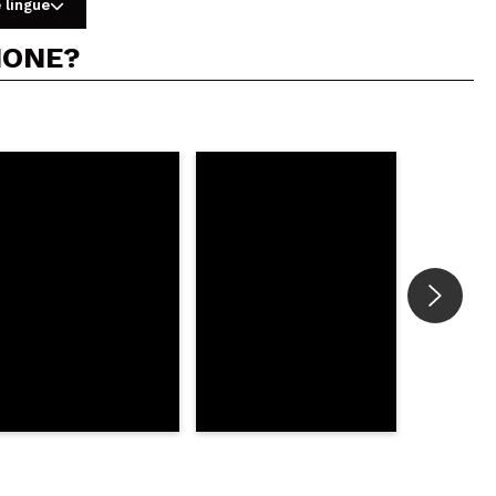
 lingue
IONE?
re usata da sola o per smorzare le altre, che sono tutte
Rispondi
Utile