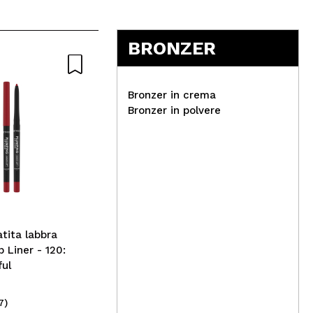
BRONZER
Bronzer in crema
Bronzer in polvere
Technic Cosmetics - Blush
liquido Summer Vibes -
Dan
Samba Nights
Del
pol
- 1
atita labbra
 Liner - 120:
ul
7)
(34)