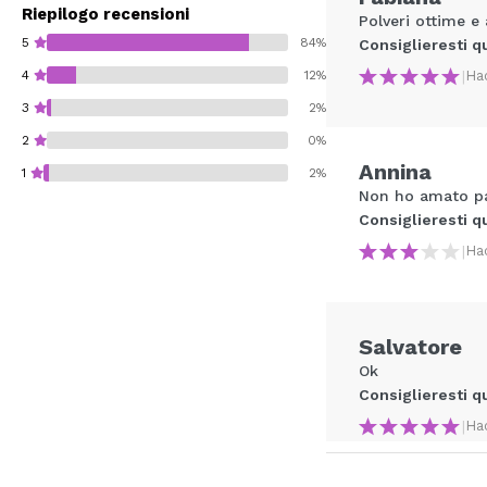
Riepilogo recensioni
Polveri ottime e
5
84%
Consiglieresti q
|
Ha
4
12%
3
2%
2
0%
Annina
1
2%
Non ho amato pa
Consiglieresti q
|
Ha
Consiglieresti ques
Salvatore
INVI
Ok
Consiglieresti q
|
Ha