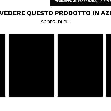
Visualizza 46 recensione/i in altre
 VEDERE QUESTO PRODOTTO IN AZ
gmentate e stimabili, una è molto fredda/grigia perfetta da esse
SCOPRI DI PIÙ
te da dire, belle anche loro, con 3 sottotono diversi.
lto carino anche se resta abbastanza naturale.
uesto acquisto?
Si
ce 6 años