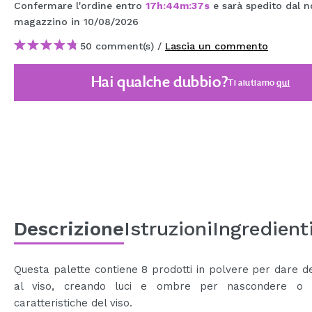
Confermare l'ordine entro
17
h
:
44
m
:
37
s
e sarà spedito dal n
MAQUIFARMA
magazzino
in 10/08/2026
KOREA ZONE
50 comment(s) /
Lascia un commento
TRAVEL SIZE
Hai qualche dubbio?
Ti aiutiamo
qui
NATURE
SPECIALE
OUTLET
SONO TORNATI!
PROSSIMAMENTE
Descrizione
Istruzioni
Ingredient
BLOG
Questa palette contiene 8 prodotti in polvere per dare de
al viso, creando luci e ombre per nascondere o r
caratteristiche del viso.