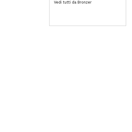
2,99€
51
Vedi tutti da Bronzer