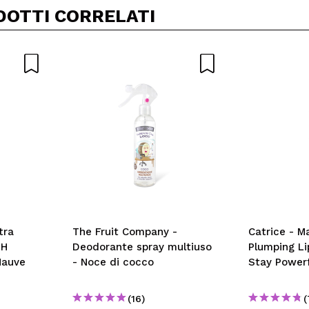
DOTTI CORRELATI
tra
The Fruit Company -
Catrice - M
0H
Deodorante spray multiuso
Plumping Lip
Mauve
- Noce di cocco
Stay Powerf
(16)
(