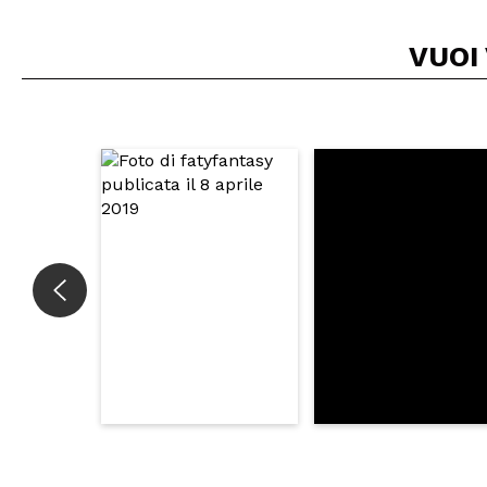
Floriana
VUOI
Meravigliosa.
Le terre sono pi
calde.
Sulle ciprie nien
L'illuminante mo
Consiglieresti q
|
Ha