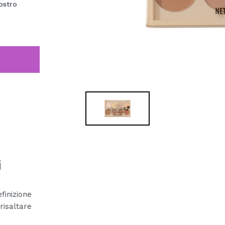
ostro
i
finizione
isaltare