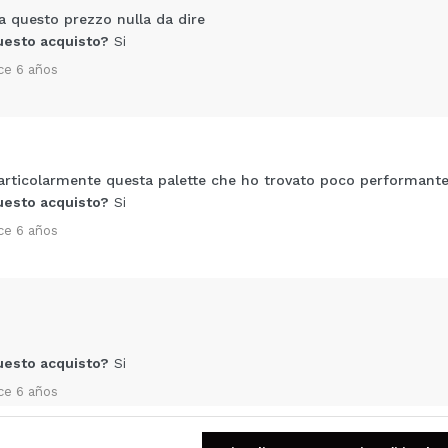
 a questo prezzo nulla da dire
uesto acquisto?
Si
ce 6 años
rticolarmente questa palette che ho trovato poco performante 
Condividi un video o una foto
uesto acquisto?
Si
Il tuo video potrebbe essere il primo. Immaginalo...
ce 6 años
5/
to acquisto?
Si
No
A
uesto acquisto?
Si
ce 6 años