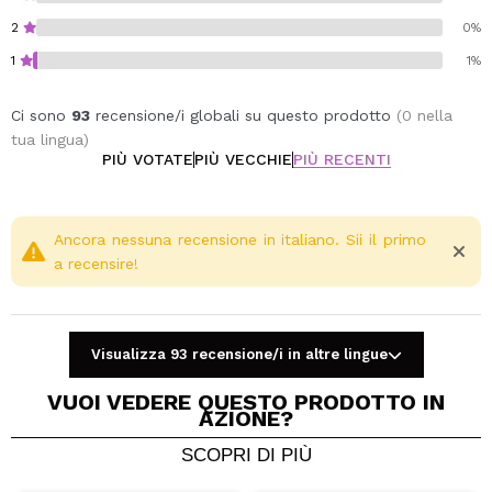
2
0%
1
1%
Ci sono
93
recensione/i globali su questo prodotto
(0 nella
tua lingua)
PIÙ VOTATE
PIÙ VECCHIE
PIÙ RECENTI
Ancora nessuna recensione in italiano. Sii il primo
a recensire!
Visualizza 93 recensione/i in altre lingue
VUOI VEDERE QUESTO PRODOTTO IN
AZIONE?
SCOPRI DI PIÙ
Condividi un video o una foto