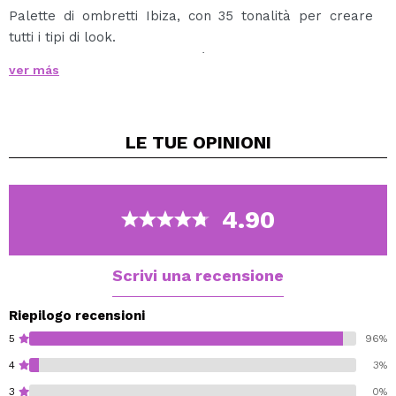
Palette di ombretti Ibiza, con 35 tonalità per creare
tutti i tipi di look.
Questa palette include tonalità opache e luccicanti.
ver más
I suoi toni sono molto colorati, dal bianco al nero più
intenso, passando per i toni rosa, verde o bluastro.
In questa palette hai tutti i toni che ti servono per
LE TUE
OPINIONI
creare un aspetto diverso ogni volta.
Cruelty free.
4.90
Scrivi una recensione
Riepilogo recensioni
5
96%
4
3%
3
0%