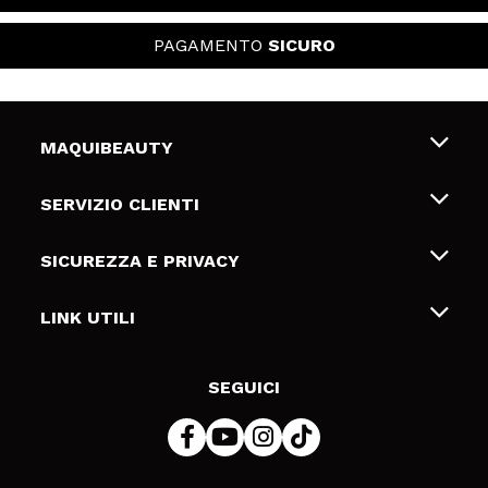
PAGAMENTO
SICURO
MAQUIBEAUTY
Chi siamo
SERVIZIO CLIENTI
Offerte di lavoro
Spedizioni & Resi
SICUREZZA E PRIVACY
Gift Cards
Recesso / Resi
Termini e condizioni
LINK UTILI
Metodi di pagamamento
Informativa sulla privacy
Contattaci
Politica Cookies
SEGUICI
Risoluzione delle controversie online (ODR)