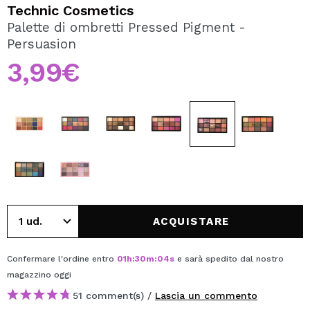
VOGLIO REGISTRARMI
Technic Cosmetics
Palette di ombretti Pressed Pigment -
Creando un account su Maquibeauty.it potrai fare i tuoi
Persuasion
acquisti velocemente, controllare lo stato dei tuoi ordini e
consultare le tue operazioni precedenti.
3,99€
CREARE UN ACCOUNT
ACQUISTARE
Confermare l'ordine entro
01
h
:
30
m
:
04
s
e sarà spedito dal nostro
magazzino
oggi
51 comment(s) /
Lascia un commento