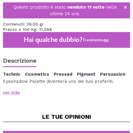
Questo prodotto è stato
venduto 11 volte
nelle
ultime 24 ore.
Contenuti: 36.00 gr
Prezzo x 100 Kg: 11,08€
Hai qualche dubbio?
Ti aiutiamo
qui
Descrizione
Technic Cosmetics Pressed Pigment Persuasion
Eyeshadow Palette diventerà uno dei tuoi preferiti.
Una palette di pigmenti pressati, contenente una
ver más
combinazione di sfumature di rosa, marrone e molto
altro.
Include ombre super cremose e di lunga durata sia con
LE TUE
OPINIONI
finiture opache che metalliche e con un'ombra finale
ibrida davvero sorprendente.
Cosa aspetti a scoprirla?