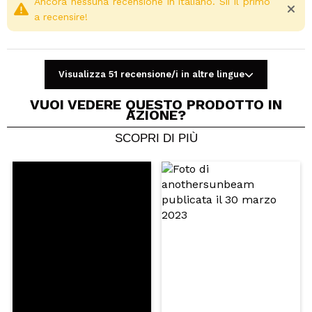
Ancora nessuna recensione in italiano. Sii il primo
a recensire!
Visualizza 51 recensione/i in altre lingue
VUOI VEDERE QUESTO PRODOTTO IN
AZIONE?
SCOPRI DI PIÙ
Condividi un video o una foto
Il tuo video potrebbe essere il primo. Immaginalo...
Consiglieresti questo acquisto?
Si
No
5/5
INVIA