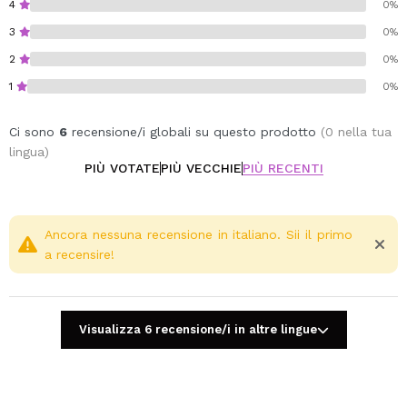
4
0%
3
0%
2
0%
1
0%
Ci sono
6
recensione/i globali su questo prodotto
(0 nella tua
lingua)
PIÙ VOTATE
PIÙ VECCHIE
PIÙ RECENTI
Ancora nessuna recensione in italiano. Sii il primo
a recensire!
Visualizza 6 recensione/i in altre lingue