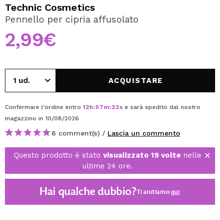
VOGLIO REGISTRARMI
Technic Cosmetics
Pennello per cipria affusolato
Creando un account su Maquibeauty.it potrai fare i tuoi
acquisti velocemente, controllare lo stato dei tuoi ordini e
2,99€
consultare le tue operazioni precedenti.
CREARE UN ACCOUNT
ACQUISTARE
Confermare l'ordine entro
12
h
:
57
m
:
22
s
e sarà spedito dal nostro
magazzino
in 10/08/2026
6 comment(s) /
Lascia un commento
Questo prodotto è stato
visualizzato 19 volte
nelle
ultime 24 ore.
Hai qualche dubbio?
Ti aiutiamo
qui