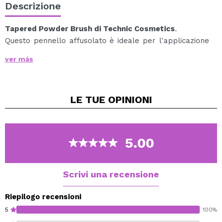
Descrizione
Tapered Powder Brush di Technic Cosmetics
.
Questo pennello affusolato è ideale per l'applicazione
di prodotti in polvere.
ver más
Il pennello perfetto per cipria libera o compatta,
contorno o quel tocco finale di illuminante.
LE TUE
OPINIONI
Vegan.
Cruelty free.
5.00
Scrivi una recensione
Riepilogo recensioni
5
100%