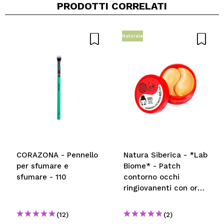
PRODOTTI CORRELATI
Condividi un video o una foto
Il tuo video potrebbe essere il primo. Immaginalo...
Naturale
Consiglieresti questo acquisto?
Si
No
5/5
INVIA
CORAZONA - Pennello
Natura Siberica - *Lab
per sfumare e
Biome* - Patch
sfumare - 110
contorno occhi
ringiovanenti con oro
24kt
(12)
(2)