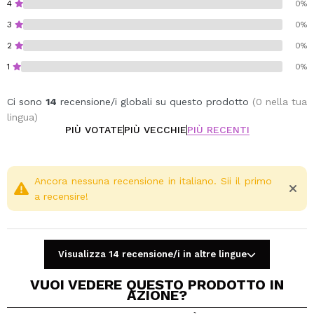
4
0%
3
0%
2
0%
1
0%
Ci sono
14
recensione/i globali su questo prodotto
(0 nella tua
lingua)
PIÙ VOTATE
PIÙ VECCHIE
PIÙ RECENTI
Ancora nessuna recensione in italiano. Sii il primo
a recensire!
Visualizza 14 recensione/i in altre lingue
VUOI VEDERE QUESTO PRODOTTO IN
AZIONE?