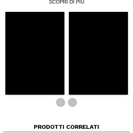
SCOPRI DI PIÙ
Condividi un video o una foto
Il tuo video potrebbe essere il primo. Immaginalo...
Consiglieresti questo acquisto?
Si
No
5/5
INVIA
PRODOTTI CORRELATI