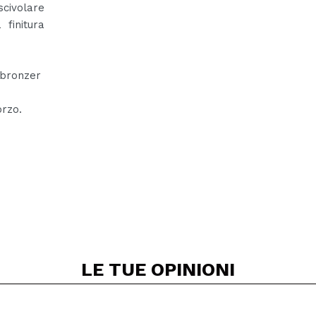
civolare
finitura
e bronzer
orzo.
LE TUE
OPINIONI