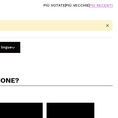
PIÙ VOTATE
PIÙ VECCHIE
PIÙ RECENTI
 lingue
IONE?
5