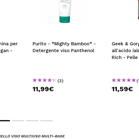
amina per
Purito - *Mighty Bamboo* -
Geek & Gorg
rgan -
Detergente viso Panthenol
all'acido ia
Rich - Pell
(3)
(
11,99€
11,59€
ELLO VISO MULTIUSO MULTI-BASE