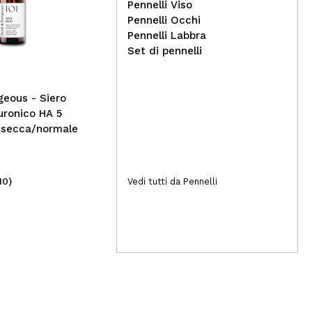
Pennelli Viso
Ziaja - Set regalo per la
Cla
Pennelli Occhi
cura del corpo Cupuazú
sem
Pennelli Labbra
109
Set di pennelli
eous - Siero
luronico HA 5
e secca/normale
10)
(3)
Vedi tutti da Pennelli
8,99€
4