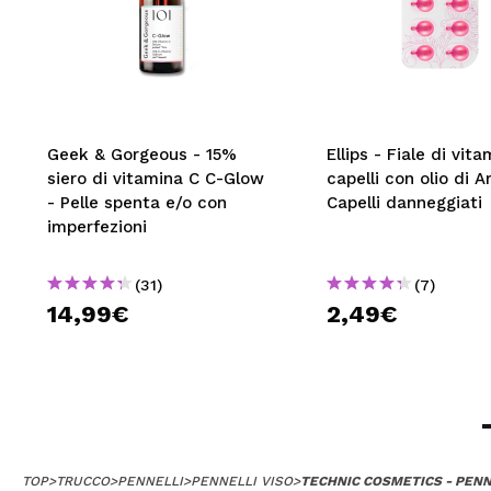
Geek & Gorgeous - 15%
Ellips - Fiale di vit
siero di vitamina C C-Glow
capelli con olio di A
- Pelle spenta e/o con
Capelli danneggiati
imperfezioni
(31)
(7)
14,99€
2,49€
TOP
>
TRUCCO
>
PENNELLI
>
PENNELLI VISO
>
TECHNIC COSMETICS - PENN