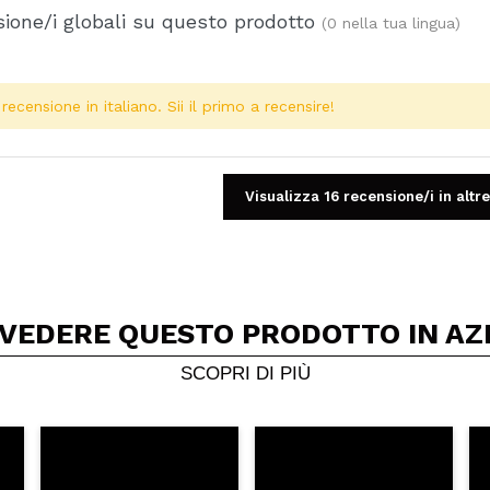
ione/i globali su questo prodotto
(0 nella tua lingua)
ecensione in italiano. Sii il primo a recensire!
Visualizza 16 recensione/i in altre
 VEDERE QUESTO PRODOTTO IN AZ
Condividi un video o una foto
Il tuo video potrebbe essere il primo. Immaginalo...
SCOPRI DI PIÙ
5/
to acquisto?
Si
No
A