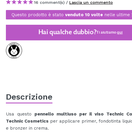
16 comment(s) /
Lascia un commento
MAQUIFARMA
Questo prodotto è stato
venduto 10 volte
nelle ultime 
KOREA ZONE
TRAVEL SIZE
Hai qualche dubbio?
Ti aiutiamo
qui
NATURE
SPECIALE
OUTLET
SONO TORNATI!
PROSSIMAMENTE
Descrizione
BLOG
Usa questo
pennello multiuso per il viso Technic C
Technic Cosmetics
per applicare primer, fondotinta liqui
e bronzer in crema.