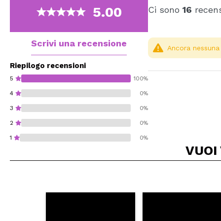
5.00
Ci sono
16
recens
Scrivi una recensione
Ancora nessuna r
Riepilogo recensioni
5
100%
4
0%
3
0%
2
0%
1
0%
VUOI
Consiglieresti ques
INVI