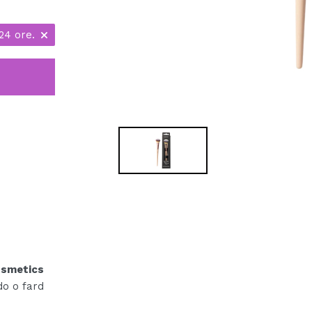
24 ore.
osmetics
do o fard