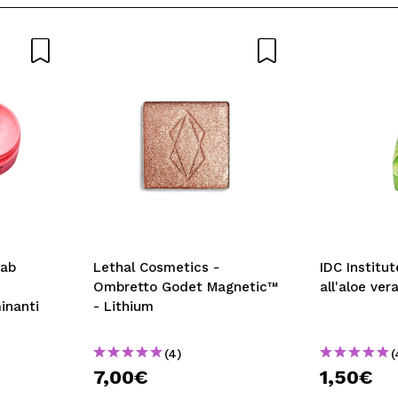
Lab
Lethal Cosmetics -
IDC Institut
Ombretto Godet Magnetic™
all'aloe ver
inanti
- Lithium
(4)
(
7,00€
1,50€