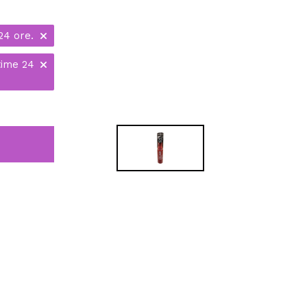
24 ore.
time 24