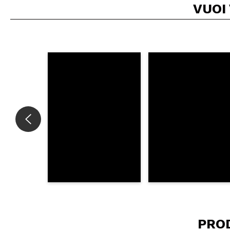
VUOI
Consiglieresti ques
INVI
PRO