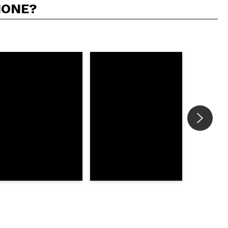
IONE?
5