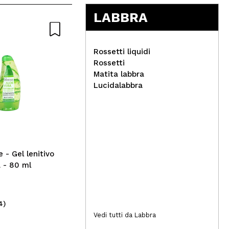
LABBRA
Rossetti liquidi
Rossetti
Matita labbra
Zia
Lucidalabbra
Look At Me - Maschera viso
int
al collagene
e - Gel lenitivo
a - 80 ml
4)
(1)
2,00€
2,
Vedi tutti da Labbra