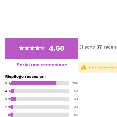
4.50
Ci sono
37
recens
Scrivi una recensione
Ancora nessuna r
Riepilogo recensioni
5
78%
4
5%
3
8%
2
3%
1
5%