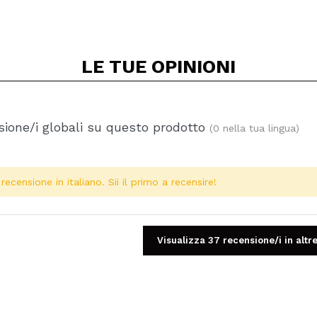
LE TUE
OPINIONI
ione/i globali su questo prodotto
(0 nella tua lingua)
ecensione in italiano. Sii il primo a recensire!
Visualizza 37 recensione/i in altre