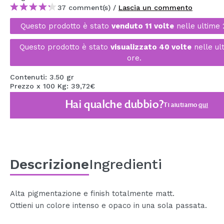
37 comment(s) /
Lascia un commento
MAQUIFARMA
Questo prodotto è stato
venduto 11 volte
nelle ultime 
KOREA ZONE
Questo prodotto è stato
visualizzato 40 volte
nelle ul
TRAVEL SIZE
ore.
NATURE
Contenuti: 3.50 gr
Prezzo x 100 Kg: 39,72€
SPECIALE
Hai qualche dubbio?
Ti aiutiamo
qui
OUTLET
SONO TORNATI!
PROSSIMAMENTE
Descrizione
Ingredienti
BLOG
Alta pigmentazione e finish totalmente matt.
Ottieni un colore intenso e opaco in una sola passata.