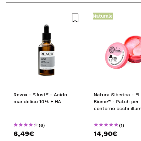
Naturale
Revox - *Just* - Acido
Natura Siberica - *
mandelico 10% + HA
Biome* - Patch per
contorno occhi illum
(6)
(1)
6,49€
14,90€