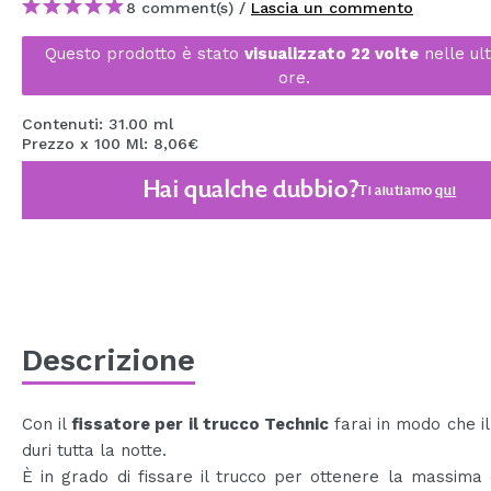
8 comment(s) /
Lascia un commento
MAQUIFARMA
Questo prodotto è stato
visualizzato 22 volte
nelle ul
KOREA ZONE
ore.
TRAVEL SIZE
Contenuti: 31.00 ml
Prezzo x 100 Ml: 8,06€
NATURE
Hai qualche dubbio?
Ti aiutiamo
qui
SPECIALE
OUTLET
SONO TORNATI!
PROSSIMAMENTE
Descrizione
BLOG
Con il
fissatore per il trucco Technic
farai in modo che il
duri tutta la notte.
È in grado di fissare il trucco per ottenere la massima