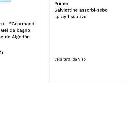
di ombre per occhi
Primer
Assorted - Surprise
Salviettine assorbi-sebo
spray fissativo
gro - *Gourmand
- Gel da bagno
be de Algodón
2)
(2)
1,90€
5,
Vedi tutti da Viso