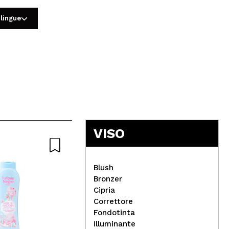
 lingue
5
VISO
Blush
Bronzer
Cipria
Rev
Correttore
Fix
Fondotinta
Magic Studio - Mini palette
Illuminante