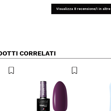
Visualizza 8 recensione/i in altre
Condividi un video o una foto
Il tuo video potrebbe essere il primo. Immaginalo...
DOTTI CORRELATI
5/
to acquisto?
Si
No
A