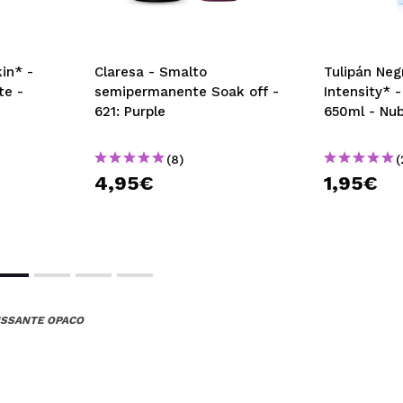
kin* -
Claresa - Smalto
Tulipán Ne
te -
semipermanente Soak off -
Intensity* 
621: Purple
650ml - Nu
(8)
(
4,95€
1,95€
ISSANTE OPACO