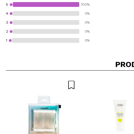
5
100%
4
0%
3
0%
2
0%
1
0%
PRO
Consiglieresti ques
INVI