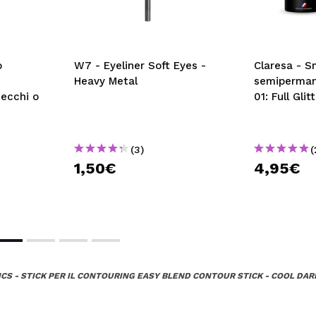
o
W7 - Eyeliner Soft Eyes -
Claresa - S
Heavy Metal
semiperman
secchi o
01: Full Glit
(3)
(
1,50€
4,95€
CS - STICK PER IL CONTOURING EASY BLEND CONTOUR STICK - COOL DAR