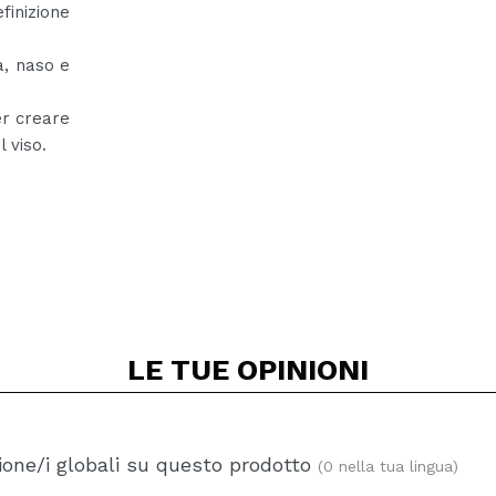
inizione
a, naso e
er creare
 viso.
LE TUE
OPINIONI
one/i globali su questo prodotto
(0 nella tua lingua)