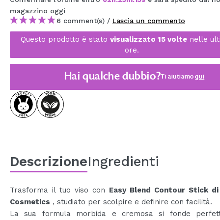
MAQUIFARMA
magazzino
oggi
6 comment(s) /
Lascia un commento
KOREA ZONE
Questo prodotto è stato
visualizzato 15 volte
nelle ul
TRAVEL SIZE
ore.
NATURE
Hai qualche dubbio?
Ti aiutiamo
qui
SPECIALE
OUTLET
SONO TORNATI!
PROSSIMAMENTE
Descrizione
Ingredienti
BLOG
Trasforma il tuo viso con
Easy Blend Contour Stick di
Cosmetics
, studiato per scolpire e definire con facilità.
La sua formula morbida e cremosa si fonde perfet