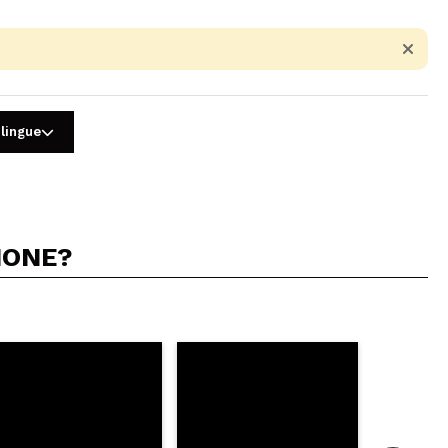
 lingue
IONE?
5