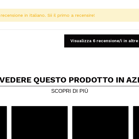
ecensione in italiano. Sii il primo a recensire!
Visualizza 6 recensione/i in altre
 VEDERE QUESTO PRODOTTO IN AZ
Condividi un video o una foto
Il tuo video potrebbe essere il primo. Immaginalo...
SCOPRI DI PIÙ
5/
to acquisto?
Si
No
A