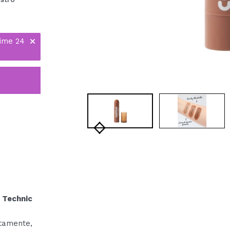
time 24
 Technic
tamente,