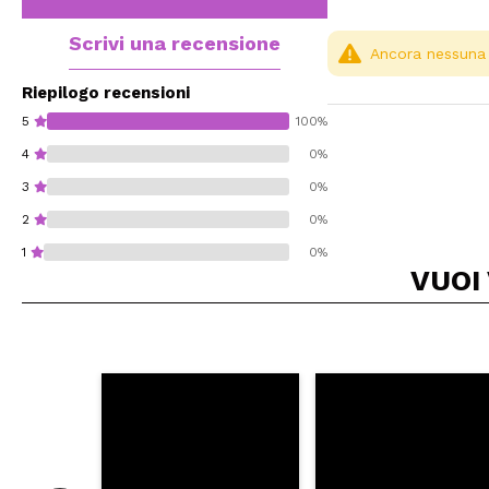
Scrivi una recensione
Ancora nessuna r
Riepilogo recensioni
5
100%
4
0%
3
0%
2
0%
1
0%
VUOI
Consiglieresti ques
INVI