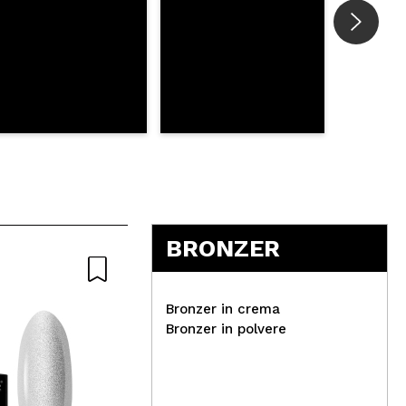
BRONZER
Bronzer in crema
Bronzer in polvere
Danessa Myricks Beauty -
Vis