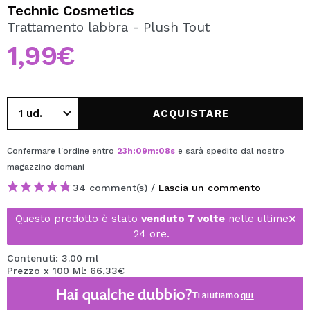
VOGLIO REGISTRARMI
Technic Cosmetics
Trattamento labbra - Plush Tout
Creando un account su Maquibeauty.it potrai fare i tuoi
acquisti velocemente, controllare lo stato dei tuoi ordini e
1,99€
consultare le tue operazioni precedenti.
CREARE UN ACCOUNT
ACQUISTARE
Confermare l'ordine entro
23
h
:
09
m
:
08
s
e sarà spedito dal nostro
magazzino
domani
34 comment(s) /
Lascia un commento
Questo prodotto è stato
venduto 7 volte
nelle ultime
24 ore.
Contenuti: 3.00 ml
Prezzo x 100 Ml: 66,33€
Hai qualche dubbio?
Ti aiutiamo
qui