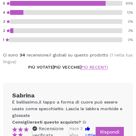
5
85%
4
12%
3
0%
2
3%
1
0%
Ci sono
34
recensione/i globali su questo prodotto
(1 nella tua
lingua)
PIÙ VOTATE
PIÙ VECCHIE
PIÙ RECENTI
Sabrina
È bellissimo,il tappo a forma di cuore può essere
usato come specchietto. Lascia le labbra morbide e
glossate
Consiglieresti questo acquisto?
Si
Recensione
Hace 3
Rispondi
|
|
verificata
Utile
años