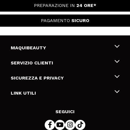
PREPARAZIONE IN
24 ORE*
PAGAMENTO
SICURO
MAQUIBEAUTY
Chi siamo
SERVIZIO CLIENTI
Offerte di lavoro
Spedizioni & Resi
SICUREZZA E PRIVACY
Gift Cards
Recesso / Resi
Termini e condizioni
LINK UTILI
Metodi di pagamamento
Informativa sulla privacy
Contattaci
Politica Cookies
SEGUICI
Risoluzione delle controversie online (ODR)