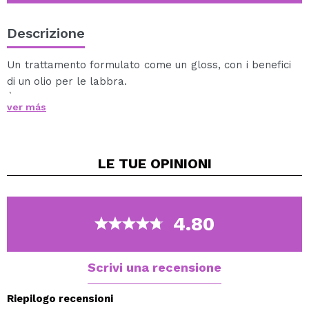
Descrizione
Un trattamento formulato come un gloss, con i benefici
di un olio per le labbra.
È formulato con vitamina E per aiutare a mantenere le
ver más
labbra morbide e idratate.
Delizioso profumo di lampone
Vegan.
LE TUE
OPINIONI
4.80
Scrivi una recensione
Riepilogo recensioni