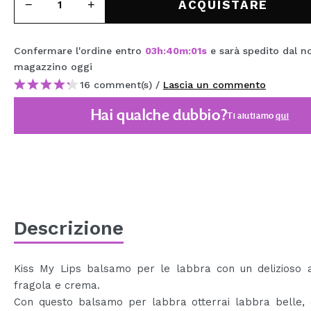
ACQUISTARE
MAQUIFARMA
KOREA ZONE
Confermare l'ordine entro
03
h
:
40
m
:
01
s
e sarà spedito dal n
TRAVEL SIZE
magazzino
oggi
16 comment(s) /
Lascia un commento
NATURE
Hai qualche dubbio?
Ti aiutiamo
qui
SPECIALE
OUTLET
SONO TORNATI!
PROSSIMAMENTE
Descrizione
BLOG
Kiss My Lips balsamo per le labbra con un delizioso 
fragola e crema.
Con questo balsamo per labbra otterrai labbra belle, 