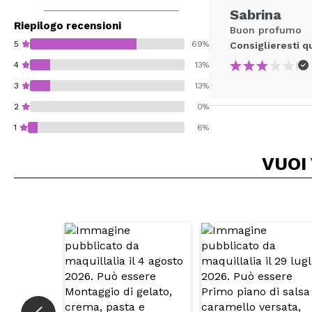
Sabrina
Riepilogo recensioni
Buon profumo
5
69%
Consiglieresti q
|
4
13%
3
13%
2
0%
1
6%
VUOI
Consiglieresti ques
INVI