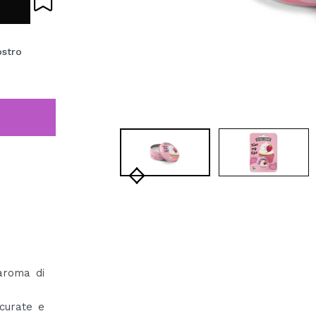
ostro
aroma di
curate e