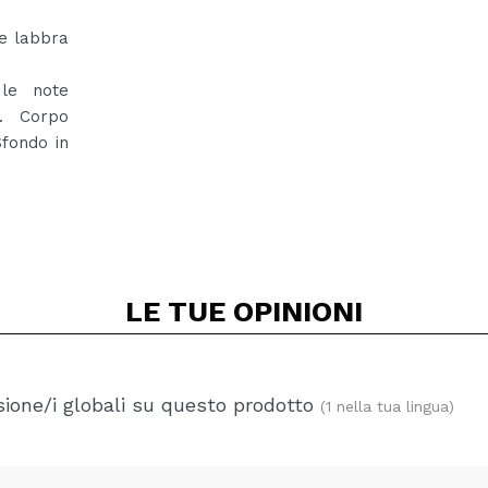
le labbra
 le note
o. Corpo
fondo in
LE TUE
OPINIONI
ione/i globali su questo prodotto
(1 nella tua lingua)