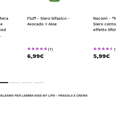
chera
Fluff - Siero bifasico -
Nacomi - *N
 e
Avocado + Aloe
Siero conto
ated
effetto lifti
(7)
(
6,99€
5,99€
BALSAMO PER LABBRA KISS MY LIPS - FRAGOLA E CREMA