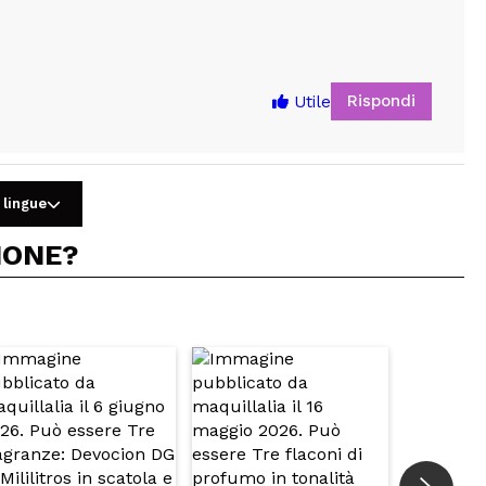
Rispondi
Utile
 lingue
IONE?
5