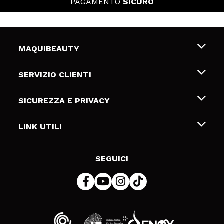
PAGAMENTO
SICURO
MAQUIBEAUTY
Chi siamo
SERVIZIO CLIENTI
Offerte di lavoro
Spedizioni & Resi
SICUREZZA E PRIVACY
Gift Cards
Recesso / Resi
Termini e condizioni
LINK UTILI
Metodi di pagamamento
Informativa sulla privacy
Contattaci
Politica Cookies
SEGUICI
Risoluzione delle controversie online (ODR)