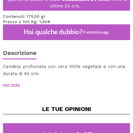
ultime 24 ore.
Contenuti: 175.00 gr
Prezzo x 100 Kg: 1,80€
Hai qualche dubbio?
Ti aiutiamo
qui
Descrizione
Candela profumata con cera 100% vegetale e con una
durata di 40 ore.
Descrizione olfattiva: note di cocco si uniscono a
ver más
vaniglia esotica e agrumi dei Caraibi.
LE TUE
OPINIONI