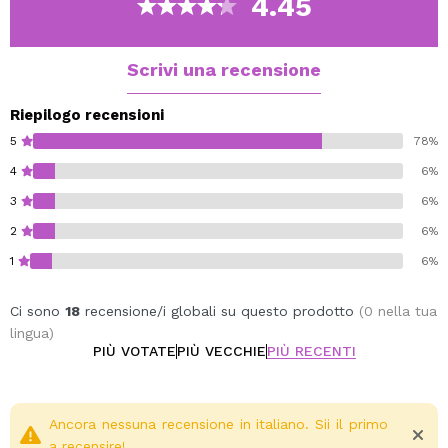
4.45
Scrivi una recensione
Riepilogo recensioni
5
78%
4
6%
3
6%
2
6%
1
6%
Ci sono
18
recensione/i globali su questo prodotto
(0 nella tua
lingua)
PIÙ VOTATE
PIÙ VECCHIE
PIÙ RECENTI
Ancora nessuna recensione in italiano. Sii il primo
a recensire!