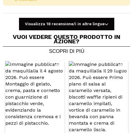
Visualizza 18 recensione/i in altre lingue
VUOI VEDERE QUESTO PRODOTTO IN
AZIONE?
SCOPRI DI PIÙ
Condividi un video o una foto
Il tuo video potrebbe essere il primo. Immaginalo...
Consiglieresti questo acquisto?
Si
No
5/5
INVIA