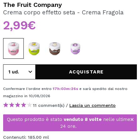
VOGLIO REGISTRARMI
The Fruit Company
Crema corpo effetto seta - Crema Fragola
Creando un account su Maquibeauty.it potrai fare i tuoi
acquisti velocemente, controllare lo stato dei tuoi ordini e
2,99€
consultare le tue operazioni precedenti.
CREARE UN ACCOUNT
ACQUISTARE
Confermare l'ordine entro
17
h
:
03
m
:
26
s
e sarà spedito dal nostro
magazzino
in 10/08/2026
11 comment(s) /
Lascia un commento
Questo prodotto è stato
venduto 8 volte
nelle ultime
24 ore.
Contenuti: 185.00 ml