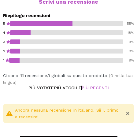
Scrivi una recensione
Riepilogo recensioni
5
55%
4
18%
3
9%
2
9%
1
9%
Ci sono
11
recensione/i globali su questo prodotto
(0 nella tua
lingua)
PIÙ VOTATE
PIÙ VECCHIE
PIÙ RECENTI
Ancora nessuna recensione in italiano. Sii il primo
a recensire!