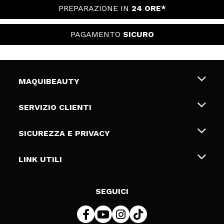
PREPARAZIONE IN
24 ORE*
PAGAMENTO
SICURO
MAQUIBEAUTY
Chi siamo
SERVIZIO CLIENTI
Offerte di lavoro
Spedizioni & Resi
SICUREZZA E PRIVACY
Gift Cards
Recesso / Resi
Termini e condizioni
LINK UTILI
Metodi di pagamamento
Informativa sulla privacy
Contattaci
Politica Cookies
SEGUICI
Risoluzione delle controversie online (ODR)