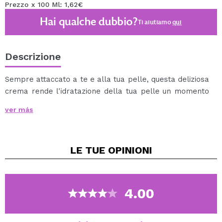
Prezzo x 100 Ml: 1,62€
Hai qualche dubbio?
Ti aiutiamo
qui
Descrizione
Sempre attaccato a te e alla tua pelle, questa deliziosa
crema rende l'idratazione della tua pelle un momento
dolce e speciale del giorno.
ver más
Con aloe vera e burro di karité.
Assorbimento ultra rapido.
LE TUE
OPINIONI
4.00