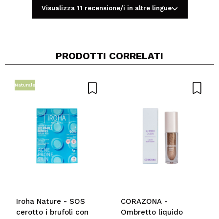
Visualizza 11 recensione/i in altre lingue
PRODOTTI CORRELATI
Condividi un video o una foto
Il tuo video potrebbe essere il primo. Immaginalo...
Naturale
Consiglieresti questo acquisto?
Si
No
5/5
INVIA
Iroha Nature - SOS
CORAZONA -
cerotto i brufoli con
Ombretto liquido